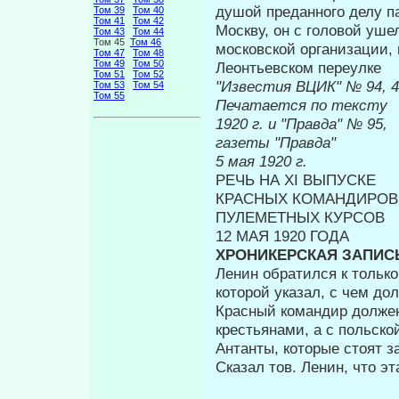
душой преданного делу па
Том 39
Том 40
Том 41
Том 42
Москву, он с головой уше
Том 43
Том 44
Том 45
Том 46
московской организации, 
Том 47
Том 48
Том 49
Том 50
Леонтьевском переулке
Том 51
Том 52
"Известия
Том 53
Том 54
Том 55
Печатается по тексту
1920 г. 
газеты "Правда"
5 мая 1920 г.
РЕЧЬ НА XI ВЫПУСКЕ
КРАСНЫХ КОМАНДИРОВ
ПУЛЕМЕТНЫХ КУРСОВ
12 МАЯ 1920 ГОДА
ХРОНИКЕРСКАЯ ЗАПИС
Ленин обратился к только
кото­рой указал, с чем д
Красный коман­дир долже
крестьянами, а с поль­ск
Антанты, которые стоят з
Сказал тов. Ленин, что э