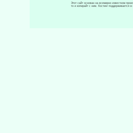
Этот сайт основан на всемирно известном произ
то и копирайт с ним. Хостинг поддерживается 