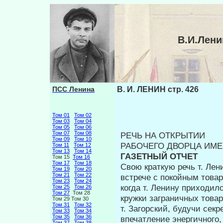
В.И.Лени
ПСС Ленина
В. И. ЛЕНИН стр. 426
Том 01
Том 02
Том 03
Том 04
Том 05
Том 06
Том 07
Том 08
РЕЧЬ НА ОТКРЫТИИ
Том 09
Том 10
РАБОЧЕГО ДВОРЦА ИМЕН
Том 11
Том 12
Том 13
Том 14
ГАЗЕТНЫЙ ОТЧЕТ
Том 15
Том 16
Том 17
Том 18
Свою краткую речь т. Лен
Том 19
Том 20
Том 21
Том 22
встрече с покойным товар
Том 23
Том 24
когда т. Ленину приходил
Том 25
Том 26
Том 27
Том 28
кружки заграничных това­
Том 29 Том 30
Том 31
Том 32
т. Загорский, будучи сек
Том 33
Том 34
Том 35
Том 36
впечатление энергичного,
Том 37
Том 38