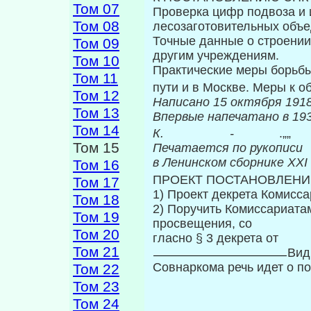
Том 07
Проверка цифр подвоза и и
Том 08
лесозаготовительных объ
Точные данные о строении
Том 09
другим уч­реждениям.
Том 10
Практические меры борьбы
Том 11
пути и в Москве. Меры к о
Том 12
Написано 15 октября 1918
Том 13
Впервые на
Том 14
К.
-
Том 15
Печатается по рукописи
в Ленинском сборнике
XXI
Том 16
ПРОЕКТ ПОСТАНОВЛЕНИ
Том 17
1) Проект декрета Комисса
Том 18
2) Поручить Комиссариата
Том 19
просвещения, со­
Том 20
гласно § 3 декрета от
Том 21
Вид
Совнаркома речь идет о п
Том 22
Том 23
Том 24