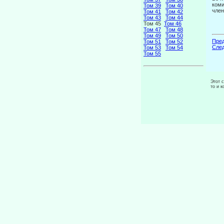
коми
Том 39
Том 40
член
Том 41
Том 42
Том 43
Том 44
Том 45
Том 46
Том 47
Том 48
Том 49
Том 50
Пред
Том 51
Том 52
След
Том 53
Том 54
Том 55
Этот 
то и 