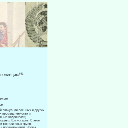
641
 ПРОВИНЦИЮ
иси
642
й эвакуации военных и других
ия промышленности и
нные надобно­сти).
родных Комиссаров. В этом
и тех или иных групп.
ми полномочиями. Члены