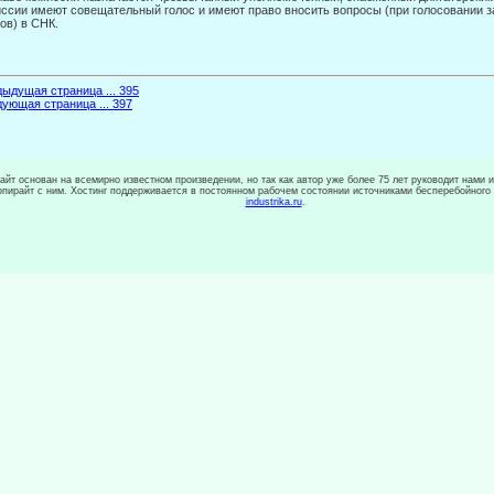
ссии имеют совещательный голос и имеют право вносить вопросы (при голосовании за 
ов) в СНК.
ыдущая страница ... 395
ующая страница ... 397
сайт основан на всемирно известном произведении, но так как автор уже более 75 лет руководит нами 
копирайт с ним. Хостинг поддерживается в постоянном рабочем состоянии источниками бесперебойного
industrika.ru
.