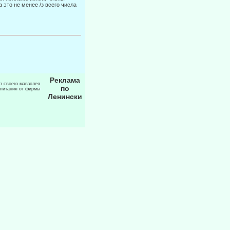
это не менее /з всего числа
Реклама
из своего мавзолея
по
 питания от фирмы
Ленински