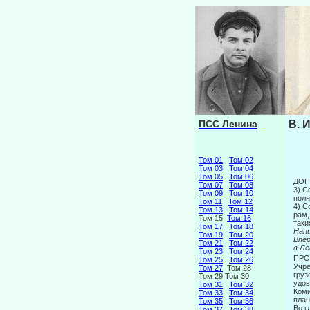
ПСС Ленина
В. 
Том 01
Том 02
Том 03
Том 04
Том 05
Том 06
ДОП
Том 07
Том 08
3) С
Том 09
Том 10
полн
Том 11
Том 12
4) С
Том 13
Том 14
рам,
Том 15
Том 16
таки
Том 17
Том 18
Напи
Том 19
Том 20
Вп
Том 21
Том 22
в Ле
Том 23
Том 24
ПРО
Том 25
Том 26
Учре
Том 27
Том 28
груз
Том 29 Том 30
удов
Том 31
Том 32
Коми
Том 33
Том 34
план
Том 35
Том 36
Во г
Том 37
Том 38