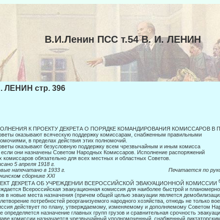
В.И.Ленин ПСС т.54 В. И. ЛЕНИН
И. ЛЕНИН стр. 396
ОЛНЕНИЯ К ПРОЕКТУ ДЕКРЕТА О ПОРЯДКЕ КОМАНДИРОВАНИЯ КОМИССАРОВ В
оветы оказывают всяческую поддержку комиссарам, снабженным правильными
омочиями, в пределах действия этих полномочий.
оветы оказывают безусловную поддержку всем чрезвычайным и иным комисса­
 если они назначены Советом Народных Комиссаров. Исполнение распоряжений
х комиссаров обязательно для всех местных и областных Советов.
сано 5 апреля 1918 г.
ервые напечатано в 1933 г. Печатается по рукоп
нинском сборнике
XXI
ЕКТ ДЕКРЕТА ОБ УЧРЕЖДЕНИИ ВСЕРОССИЙСКОЙ ЭВАКУАЦИОННОЙ КОМИССИИ
ждается Всероссийская эвакуационная комиссия для наиболее быстрой и пла­номерно
ов в новые места назначения (причем об­щей целью эвакуации является демобилизац
летворение по­требностей реорганизуемого народного хозяйства, отнюдь не только вое
ссия действует по плану, утверждаемому, изменяемому и дополняемому Сове­том На
е определяется назначение главных групп гру­зов и сравнительная срочность эвакуаци
лаве комиссии назначается чрезвычайный уполномоченный, снабженный дикта­торски