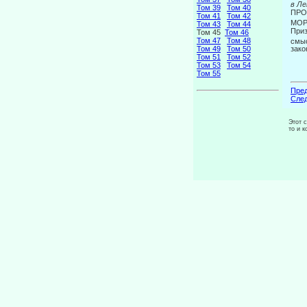
в Ле
Том 39
Том 40
ПРО
Том 41
Том 42
МОР
Том 43
Том 44
Приз
Том 45
Том 46
Том 47
Том 48
смыс
Том 49
Том 50
зако
Том 51
Том 52
Том 53
Том 54
Том 55
Пред
След
Этот 
то и 