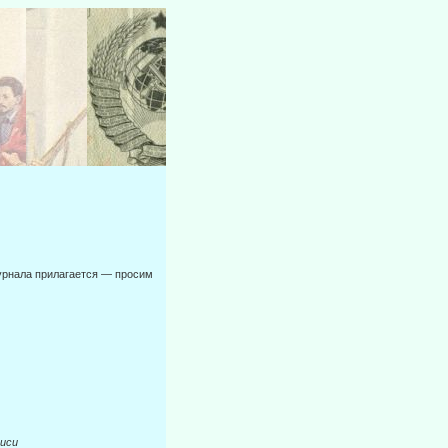
журнала прилагается — просим
си