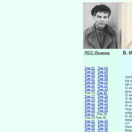
ПСС Ленина
В. 
Том 01
Том 02
Том 03
Том 04
Том 05
Том 06
ЗАП
Том 07
Том 08
На о
Том 09
Том 10
ЦК п
Том 11
Том 12
1) к
Том 13
Том 14
дать
Том 15
Том 16
2) к
Том 17
Том 18
3) б
Том 19
Том 20
было
Том 21
Том 22
4) к
Том 23
Том 24
тель
Том 25
Том 26
пойд
Том 27
Том 28
5) б
Том 29 Том 30
пред
Том 31
Том 32
го?
Том 33
Том 34
Напи
Том 35
Том 36
Вп
Том 37
Том 38