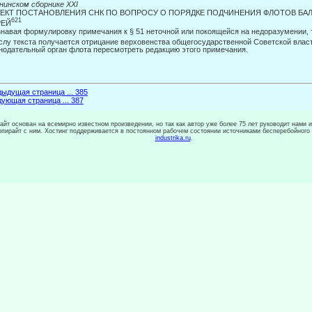
нинском сборнике
XXI
ЕКТ ПОСТАНОВЛЕНИЯ СНК ПО ВОПРОСУ О ПОРЯДКЕ ПОДЧИНЕНИЯ ФЛОТОВ БА
621
ЕЙ
навая формулировку примечания к § 51 неточной или покоящейся на недоразу­мении, 
лу текста получается отрицание верховенства об­щегосударственной Советской влас
нодательный орган флота пе­ресмотреть редакцию этого примечания.
ыдущая страница ... 385
ующая страница ... 387
сайт основан на всемирно известном произведении, но так как автор уже более 75 лет руководит нами 
копирайт с ним. Хостинг поддерживается в постоянном рабочем состоянии источниками бесперебойного
industrika.ru
.