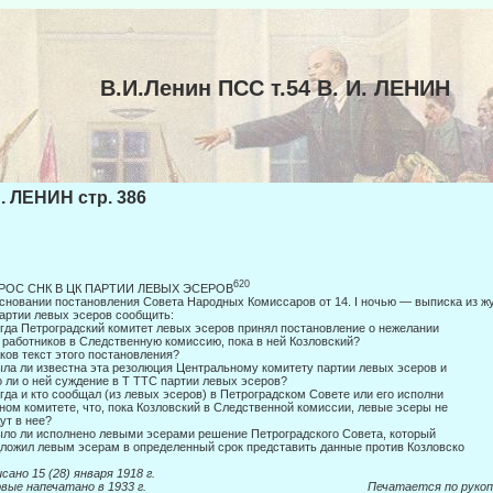
В.И.Ленин ПСС т.54 В. И. ЛЕНИН
И. ЛЕНИН стр. 386
620
РОС СНК В ЦК ПАРТИИ ЛЕВЫХ ЭСЕРОВ
сновании постановления Совета Народных Комиссаров от 14. I ночью — вы­писка из 
артии левых эсеров сообщить:
огда Петроградский комитет левых эсеров принял постановление о нежелании
 работников в Следственную комиссию, пока в ней Козловский?
аков текст этого постановления?
ыла ли известна эта резолюция Центральному комитету партии левых эсеров и
 ли о ней суждение в Τ TTC партии левых эсеров?
огда и кто сообщал (из левых эсеров) в Петроградском Совете или его исполни­
ном комитете, что, пока Козловский в Следственной комиссии, левые эсеры не
ут в нее?
ыло ли исполнено левыми эсерами решение Петроградского Совета, который
ложил левым эсерам в определенный срок представить данные против Козловско­
сано 15 (28) января 1918 г.
ервые напечатано в 1933 г. Печатается по рукопи