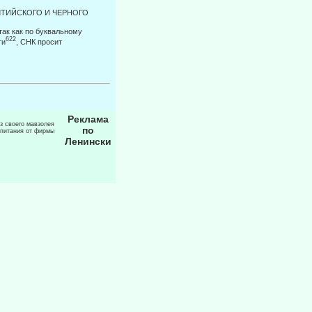
ЛТИЙСКОГО И ЧЕРНОГО
так как по буквальному
622
ти
, СНК просит
Реклама
из своего мавзолея
по
 питания от фирмы
Ленински