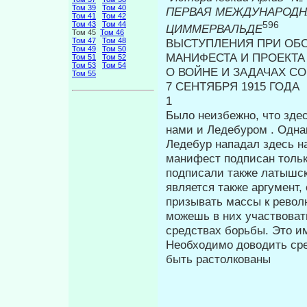
Том 39
Том 40
ПЕРВАЯ МЕЖДУНАРОД
Том 41
Том 42
596
Том 43
Том 44
ЦИММЕРВАЛЬДЕ
Том 45
Том 46
ВЫСТУПЛЕНИЯ ПРИ ОБ
Том 47
Том 48
Том 49
Том 50
МАНИФЕСТА И ПРОЕКТ
Том 51
Том 52
Том 53
Том 54
О ВОЙНЕ И ЗАДАЧАХ С
Том 55
7 СЕНТЯБРЯ 1915 ГОДА
1
Было неизбежно, что зде
нами и Ледебуром . Одна
Ледебур на­падал здесь н
манифест подписан тольк
подписали также латышск
является также аргумент,
призывать массы к револ
можешь в них участвовать
средствах борьбы. Это и
Необходимо дово­дить сре
быть растолкованы