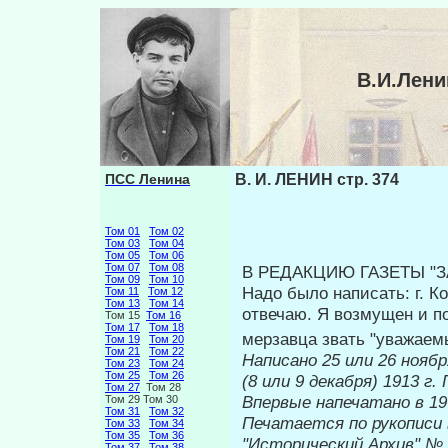
В.И.Лени
ПСС Ленина
В. И. ЛЕНИН стр. 374
Том 01
Том 02
Том 03
Том 04
Том 05
Том 06
Том 07
Том 08
В РЕДАКЦИЮ ГАЗЕТЫ "З
Том 09
Том 10
Надо было написать: г. К
Том 11
Том 12
Том 13
Том 14
отвечаю. Я возмущен и по
Том 15
Том 16
Том 17
Том 18
мерзавца звать "уважаем
Том 19
Том 20
Том 21
Том 22
Написано 25 или 26 ноябр
Том 23
Том 24
Том 25
Том 26
(8 или 9 декабря) 1913 г
Том 27
Том 28
Впервые на
Том 29 Том 30
Том 31
Том 32
Печатается по рукописи 
Том 33
Том 34
Том 35
Том 36
"Исторический Архив" №
Том 37
Том 38