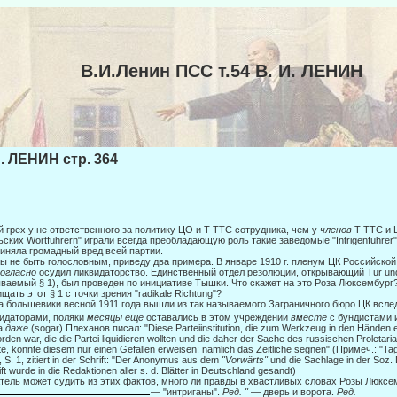
В.И.Ленин ПСС т.54 В. И. ЛЕНИН
И. ЛЕНИН стр. 364
й грех у не ответственного за политику ЦО и Τ TTC сотрудника, чем у
членов
Τ TTC и 
ьских Wortführern" играли всегда преобладающую роль такие заведомые "Intrigenführer"
иняла громадный вред всей партии.
ы не быть голословным, приведу два примера. В январе 1910 г. пленум ЦК Рос­сийской 
ногласно
осудил ликвидаторство. Единственный отдел резолюции, открывающий Tür und
ваемый § 1), был про­веден по инициативе Тышки. Что скажет на это Роза Люксембург
щать этот § 1 с точки зрения "radikale Richtung"?
а большевики весной 1911 года вышли из так называемого Заграничного бюро ЦК всл
идаторами, поляки
месяцы еще
оставались в этом учреждении
вместе
с бундистами
а
даже
(sogar) Пле­ханов писал: "Diese Parteiinstitution, die zum Werkzeug in den Händen
rden war, die die Partei liquidieren wollten und die daher der Sache des russischen Proleta
te, konnte diesem nur einen Gefallen erweisen: nämlich das Zeitliche segnen" (Примеч.: "Tag
, S. 1, zitiert in der Schrift: "Der Anonymus aus dem
"Vorwärts"
und die Sachlage in der Soz.
ft wurde in die Redaktionen aller s. d. Blätter in Deutschland gesandt)
тель может судить из этих фактов, много ли правды в хвастливых словах Розы Люксем
— "интриганы".
Ред. "
— дверь и ворота.
Ред.