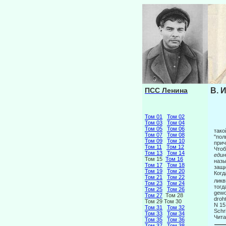
ПСС Ленина
В. 
Том 01
Том 02
Том 03
Том 04
Том 05
Том 06
тако
Том 07
Том 08
"пол
Том 09
Том 10
прич
Том 11
Том 12
Чтоб
Том 13
Том 14
еди
Том 15
Том 16
назы
Том 17
Том 18
защи
Том 19
Том 20
Когд
Том 21
Том 22
ликв
Том 23
Том 24
тогд
Том 25
Том 26
gewo
Том 27
Том 28
droh
Том 29 Том 30
N 15
Том 31
Том 32
Schri
Том 33
Том 34
Чита
Том 35
Том 36
Том 37
Том 38