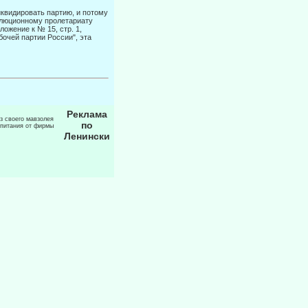
квидиро­вать партию, и потому
волюционному пролетариату
ожение к № 15, стр. 1,
бочей партии России", эта
Реклама
из своего мавзолея
по
 питания от фирмы
Ленински