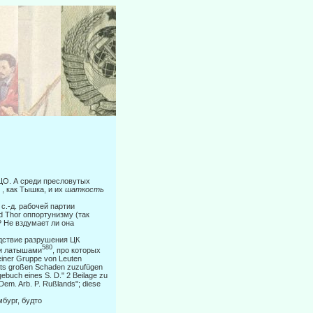
ЦО. А среди пресловутых
 , как Тышка, и их
шаткость
с.-д. рабочей партии
 Thor оппортунизму (так
? Не вздумает ли она
едствие разрушения ЦК
580
 и латышами
, про которых
 einer Gruppe von Leuten
riats großen Schaden zuzufügen
ebuch eines S. D." 2 Beilage zu
 Dem. Arb. P. Rußlands"; diese
бург, будто