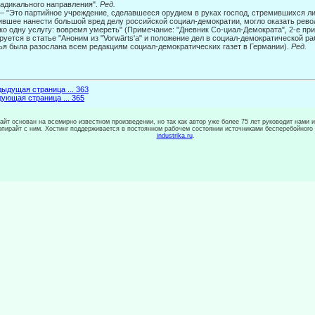
адикального направления".
Ред.
 — "Это партийное учреждение, сделавшееся орудием в руках господ, стремившихся ли
ившее нанести большой вред делу российской социал-демократии, могло ока­зать ре
ко одну услугу: вовремя умереть" (Примечание: "Дневник Со-циал-Демократа", 2-е прил
руется в статье "Аноним из "Vorwärts'a" и поло­жение дел в социал-демократической ра
ья была разослана всем редакциям социал-демократических газет в Германии).
Ред.
ыдущая страница ... 363
ующая страница ... 365
сайт основан на всемирно известном произведении, но так как автор уже более 75 лет руководит нами 
копирайт с ним. Хостинг поддерживается в постоянном рабочем состоянии источниками бесперебойного
industrika.ru
.