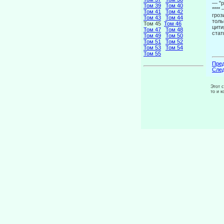
— "р
Том 39
Том 40
****
Том 41
Том 42
гроз
Том 43
Том 44
толь
Том 45
Том 46
цити
Том 47
Том 48
стат
Том 49
Том 50
Том 51
Том 52
Том 53
Том 54
Том 55
Пред
След
Этот 
то и 