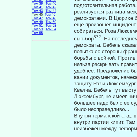
Том 39
Том 40
подготовительная работа.
Том 41
Том 42
реализуется разница ме
Том 43
Том 44
Том 45
Том 46
демократами. В Цюрихе б
Том 47
Том 48
Том 49
Том 50
еще произошел инцидент.
Том 51
Том 52
Том 53
Том 54
собираться. Роза Люксемб
Том 55
572
сыр-бор
. На последне
демократы. Бебель сказал
попытка со стороны франц
борьбы с войной. Против 
нельзя раскрывать правит
удобнее. Предложение бы
вании документов, намека
защиту Розы Люксембург.
Квелча. Бебель тут вы­ст
Люксембург, не имеет нич
большее надо было ее су
было несправедливо...
Внутри германской с.-д. 
внут­ри партии кипит. Т
неизбежен ме­жду рефор