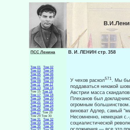
В.И.Лени
ПСС Ленина
В. И. ЛЕНИН стр. 358
Том 01
Том 02
Том 03
Том 04
Том 05
Том 06
Том 07
Том 08
571
У чехов раскол
. Мы бы
Том 09
Том 10
Том 11
Том 12
подда­ваться никакой шо
Том 13
Том 14
Австрии масса скандалов и
Том 15
Том 16
Том 17
Том 18
Плеханов был докладчиком
Том 19
Том 20
Том 21
Том 22
огромным большинством. Т
Том 23
Том 24
Том 25
Том 26
виноват Адлер, самый "ми
Том 27
Том 28
Несомненно, немецкая с.
Том 29 Том 30
Том 31
Том 32
социалисти­ческой револ
Том 33
Том 34
Том 35
Том 36
осложнения — все это пр
Том 37
Том 38