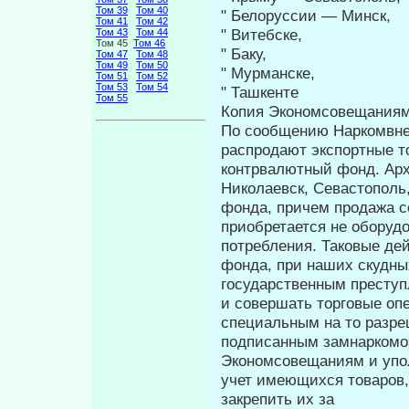
Том 39
Том 40
" Белоруссии — Минск,
Том 41
Том 42
" Витебске,
Том 43
Том 44
Том 45
Том 46
" Баку,
Том 47
Том 48
Том 49
Том 50
" Мурманске,
Том 51
Том 52
Том 53
Том 54
" Ташкенте
Том 55
Копия Экономсовещания
По сообщению Наркомвне
распродают экспортные т
контрвалютный фонд. Арх
Николаевск, Севастополь,
фонда, причем продажа с
приобретается не оборуд
потребления. Таковые дей
фонда, при наших скудны
государственным пре­ступ
и совершать торговые опе
специальным на то разре
подписанным замнаркомо
Экономсовещаниям и упо
учет имеющихся товаров,
закрепить их за