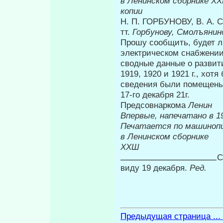
в Ленинском сборнике Х
копии
Н. П. ГОРБУНОВУ, В. А
тт.
Горбунову, Смолъянин
Прошу сообщить, будет л
элек­трическом снабжени
сводные данные о развити
1919, 1920 и 1921 г., хот
сведения были помещены 
17-го д
Предсовнаркома
Ленин
Впервые, на
Печатается по машиноп
в Ленинском сборнике
ХХШ
к
С
виду 19 декабря.
Ред.
Предыдущая страница ...