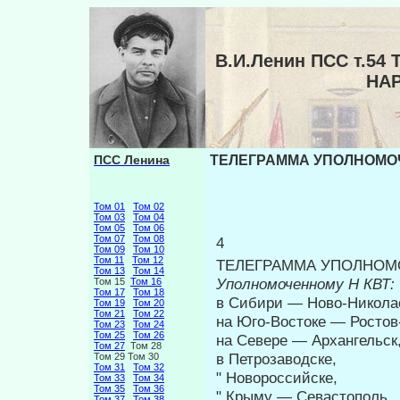
В.И.Ленин ПСС т.
НА
ПСС Ленина
ТЕЛЕГРАММА УПОЛНОМОЧ
Том 01
Том 02
Том 03
Том 04
Том 05
Том 06
Том 07
Том 08
4
Том 09
Том 10
Том 11
Том 12
ТЕЛЕГРАММА УПОЛНОМ
Том 13
Том 14
Уполномоченному
Η
КВТ:
Том 15
Том 16
Том 17
Том 18
в Сибири — Ново-Никола
Том 19
Том 20
Том 21
Том 22
на Юго-Востоке — Ростов
Том 23
Том 24
Том 25
Том 26
на Севере — Архангельск
Том 27
Том 28
в Петрозаводске,
Том 29 Том 30
Том 31
Том 32
" Новороссийске,
Том 33
Том 34
Том 35
Том 36
" Крыму — Севастополь,
Том 37
Том 38