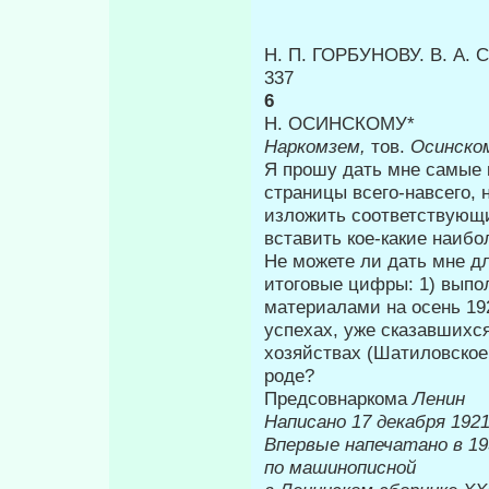
Η. Π. ГОРБУНОВУ. В. А.
337
6
Η. ОСИНСКОМУ*
Наркомзем,
тов.
Осинско
Я прошу дать мне самые 
страницы всего-навсего, 
изложить соответст­вующи
вставить кое-какие наибо
Не можете ли дать мне дл
итоговые циф­ры: 1) вып
материалами на осень 192
успехах, уже сказавшихся
хозяйствах (Шатиловское и
роде?
Предсовнаркома
Ленин
Написано 17 декабря 1921
Впервые напе
по машинописной