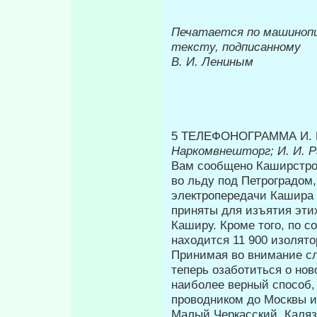
Печатается по машиноп
тексту, подписанному
В. И. Лениным
5 ТЕЛЕФОНОГРАММА И. 
Наркомвнешторг; И. И. Р
Вам сообщено Каширстрое
во льду под Петроградом
электропереда­чи Кашира
приняты для изъятия этих
Каширу. Кроме того, по 
находится 11 900 изолятор
Принимая во внимание сл
теперь озаботиться о нов
наи­более верный способ,
проводником до Москвы и
Малый Черкасский, Каляз