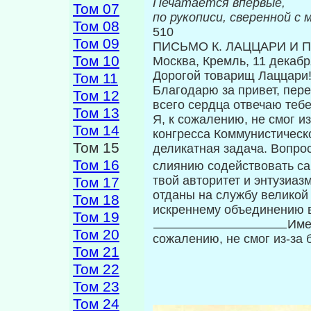
Печатается впервые,
Том 07
по рукописи, сверенной с
Том 08
510
Том 09
ПИСЬМО К. ЛАЦЦАРИ И 
Том 10
Москва, Кремль, 11 декабр
Дорогой товарищ Лаццари
Том 11
Благодарю за привет, пер
Том 12
всего сердца отвечаю тебе
Том 13
Я, к сожалению, не смог из
Том 14
конгресса Коммунистическ
Том 15
деликатная задача. Во­про
Том 16
слиянию содействовать с
твой авторитет и энтузиаз
Том 17
отданы на службу великой
Том 18
искреннему объединению 
Том 19
Име
Том 20
сожалению, не смог из-за 
Том 21
Том 22
Том 23
Том 24