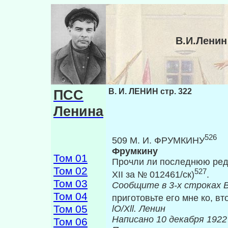
В.И.Ленин
ПСС
В. И. ЛЕНИН стр. 322
Ленина
526
509 М. И. ФРУМКИНУ
Фрумкину
Том 01
Прочли ли последнюю редак
Том 02
527
XII за № 012461/ск)
.
Том 03
Сообщите в 3-х строках
Том 04
приготовьте его мне ко, в
Том 05
lO
/
Xll
. Ленин
Написано 1
Том 06