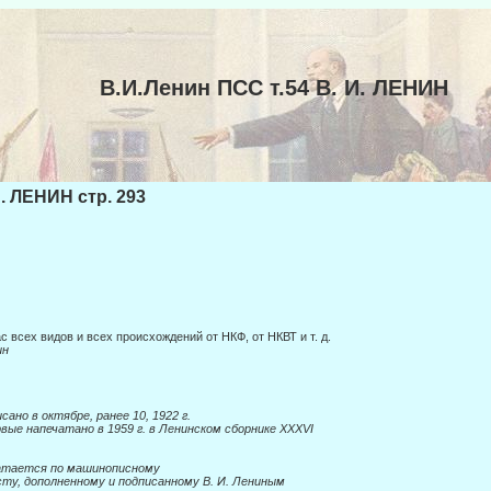
В.И.Ленин ПСС т.54 В. И. ЛЕНИН
И. ЛЕНИН стр. 293
с всех видов и всех происхождений от НКФ, от НКВТ и т. д.
ин
сано в октябре, ранее 10, 1922 г.
вые напечатано в 1959 г. в Ленинском сборнике
XXXVI
атается по машинописному
ту, дополненному и подписанному В. И. Лениным