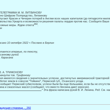
ТЕЛЕГРАММА M. M. ЛИТВИНОВУ
чно
Шифром Полпредство, Литвинову
пугают Красин и Чичерин потерей в Англии всех наших капиталов (до пятиде­сяти милл
вольства Уркарта и возможности решения палаты лордов против нас. Сообщите Ваше
484
ожные меры. Ждем ответа
.
ин
сано 10 октября 1922
<
Послано в Берлин
тается впервые, по тексту,
санному рукой
. Карахана
 В. А. ТРИФОНОВУ
начгута
тов.
Трифонову
ня имеются сведения о значительных успехах, достигнутых американской трак­торной
ботке земли в совхозе "Тойкино", Пермской губ., Оханского уезда .
сообщает Пермский губисполком, успехи были бы еще большими, если бы не отсутств
ина и смазочных масел (сообщают, что вместо бензина дают керосин).
* Эта фраза написана рукой В. И. Ленина.
Ред.
См. на
ыдущая страница ... 292