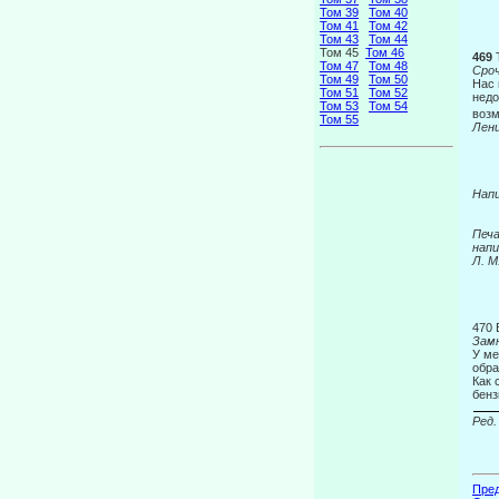
Том 39
Том 40
Том 41
Том 42
Том 43
Том 44
Том 45
Том 46
469
Том 47
Том 48
Сро
Том 49
Том 50
Нас 
Том 51
Том 52
недо
Том 53
Том 54
возм
Том 55
Лен
Напи
Печа
напи
Л. М
470
Зам
У ме
обра
Как 
бенз
Ред.
Пред