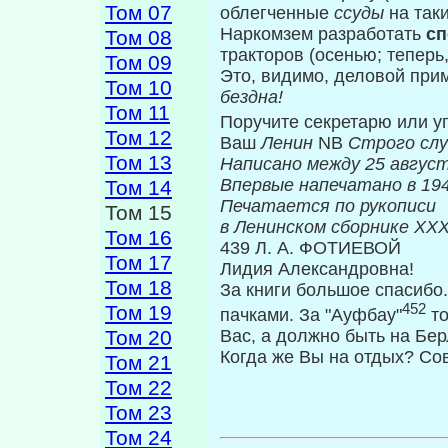
Том 07
облегченные
ссуды
на так
Наркомзем разработать
с
Том 08
тракторов (осенью; теперь,
Том 09
Это, видимо, деловой при
Том 10
бездна!
Том 11
Поручите секретарю или у
Том 12
Ваш
Ленин
NB
Строго сл
Том 13
Написано между 25 август
Впервые нап
Том 14
Печатается по рукописи
Том 15
в Ленинском сборнике
XXX
Том 16
439 Л. А. ФОТИЕВОЙ
Том 17
Лидия Александровна!
Том 18
За книги большое спасибо
Том 19
452
пачками. За "Ауфбау"
то
Том 20
Вас, а должно быть на Бер
Когда же Вы на отдых? Со
Том 21
Том 22
Том 23
Том 24