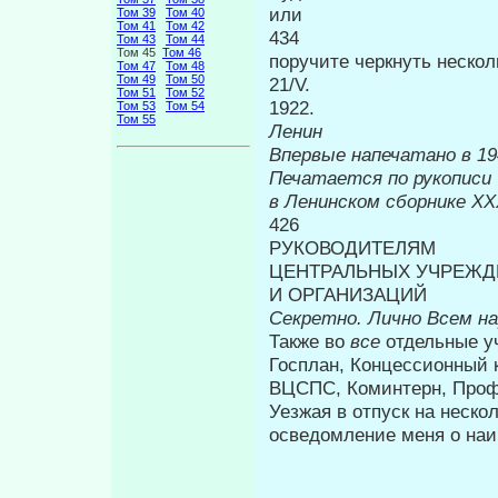
или
Том 39
Том 40
Том 41
Том 42
434
Том 43
Том 44
Том 45
Том 46
поручите черкнуть нескол
Том 47
Том 48
Том 49
Том 50
21/V.
Том 51
Том 52
19
Том 53
Том 54
Том 55
Ленин
Впервые н
Печатается по рукописи
в Ленинском сборнике
XX
426
РУКОВОДИТЕЛЯМ
ЦЕНТРАЛЬНЫХ УЧРЕЖД
И ОРГАНИЗАЦИЙ
Секретно.
Лично
Всем н
Также во
все
отдельные у
Гос­план, Концессионный 
ВЦСПС, Ко­минтерн, Профи
Уезжая в отпуск на неско
осведомление меня о на