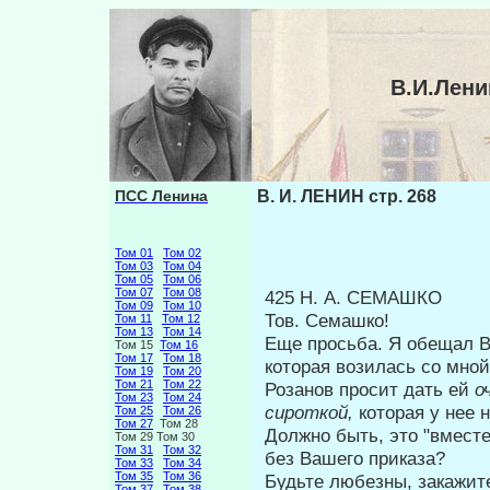
В.И.Лени
ПСС Ленина
В. И. ЛЕНИН стр. 268
Том 01
Том 02
Том 03
Том 04
Том 05
Том 06
Том 07
Том 08
425 Н. А. СЕМАШКО
Том 09
Том 10
Тов. Семашко!
Том 11
Том 12
Том 13
Том 14
Еще просьба. Я обещал 
Том 15
Том 16
Том 17
Том 18
которая во­зилась со мно
Том 19
Том 20
Том 21
Том 22
Розанов просит дать ей
о
Том 23
Том 24
сироткой,
которая у нее н
Том 25
Том 26
Том 27
Том 28
Должно быть, это "вместе
Том 29 Том 30
Том 31
Том 32
без Ваше­го приказа?
Том 33
Том 34
Том 35
Том 36
Будьте любезны, закажит
Том 37
Том 38