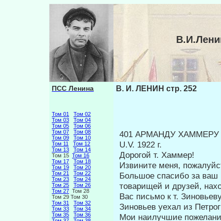
В.И.Лени
ПСС Ленина
В. И. ЛЕНИН стр. 252
Том 01
Том 02
Том 03
Том 04
Том 05
Том 06
Том 07
Том 08
401 АРМАНДУ ХАММЕРУ
Том 09
Том 10
U.V. 1922 г.
Том 11
Том 12
Том 13
Том 14
Дорогой т. Хаммер!
Том 15
Том 16
Том 17
Том 18
Извините меня, пожалуйст
Том 19
Том 20
Том 21
Том 22
Большое спасибо за ваш 
Том 23
Том 24
това­рищей и друзей, на
Том 25
Том 26
Том 27
Том 28
Вас письмо к т. Зиновьев
Том 29 Том 30
Том 31
Том 32
Зиновьев уехал из Петро­г
Том 33
Том 34
Том 35
Том 36
Мои наилучшие пожелания
Том 37
Том 38