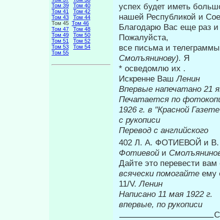
успех будет иметь больш
Том 39
Том 40
Том 41
Том 42
нашей Респуб­ликой и С
Том 43
Том 44
Том 45
Том 46
Благодарю Вас еще раз и
Том 47
Том 48
Том 49
Том 50
Пожалуйста,
Том 51
Том 52
все письма и телеграмм
Том 53
Том 54
Том 55
Смолъянинову).
Я
* осведомлю их .
Искренне Ваш
Ленин
Впервые на
Печатается по фотокоп
1926 г. в
с рукописи
Перевод с английского
402 Л. А. ФОТИЕВОЙ и 
Фотиевой
и
Смолъянино
Дайте это перевести вам
всячески помогайте
ему 
11/V.
Ленин
Написано 11
впервые, по рукописи
С