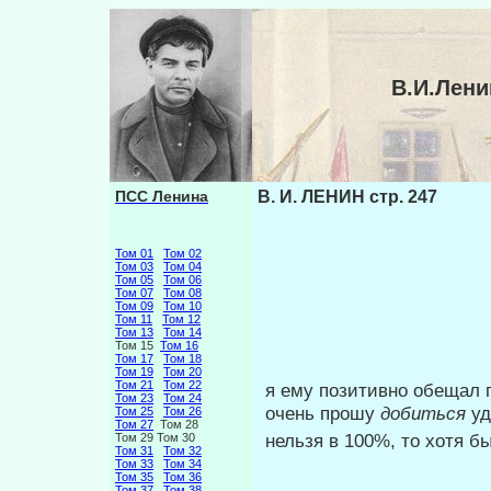
В.И.Лени
ПСС Ленина
В. И. ЛЕНИН стр. 247
Том 01
Том 02
Том 03
Том 04
Том 05
Том 06
Том 07
Том 08
Том 09
Том 10
Том 11
Том 12
Том 13
Том 14
Том 15
Том 16
Том 17
Том 18
Том 19
Том 20
Том 21
Том 22
я ему позитивно обещал п
Том 23
Том 24
очень прошу
добиться
уд
Том 25
Том 26
Том 27
Том 28
нельзя в 100%, то хотя б
Том 29 Том 30
Том 31
Том 32
Том 33
Том 34
Том 35
Том 36
Том 37
Том 38