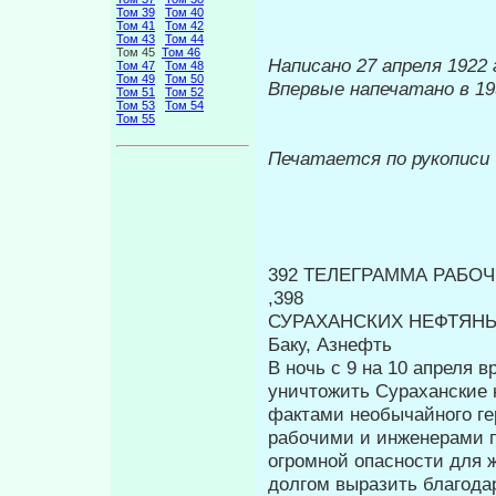
Том 39
Том 40
Том 41
Том 42
Том 43
Том 44
Том 45
Том 46
Написано 27 апреля 1922 
Том 47
Том 48
Том 49
Том 50
Впервые напечатано в 19
Том 51
Том 52
Том 53
Том 54
Том 55
Печатается по рукописи
392 ТЕЛЕГРАММА РАБО
,398
СУРАХАНСКИХ НЕФТЯН
Баку, Азнефть
В ночь с 9 на 10 апреля 
уничто­жить Сураханские
фактами необычай­ного г
рабочими и инженерами п
огромной опасности для 
долгом выразить благода