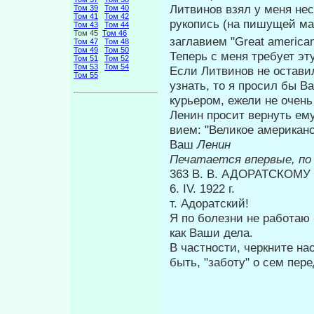
Литвинов взял у меня не
Том 39
Том 40
Том 41
Том 42
руко­пись (на пишущей м
Том 43
Том 44
Том 45
Том 46
заглавием "Great america
Том 47
Том 48
Том 49
Том 50
Теперь с меня требует эт
Том 51
Том 52
Том 53
Том 54
Если Литвинов не оставил
Том 55
уз­нать, то я просил бы 
курьером, ежели не очень
Ленин просит вернуть ем
вием: "Великое американ
Ваш
Ленин
Печатается впервые, по 
363 В. В. АДОРАТСКОМУ
6. IV. 1922 г.
т. Адоратский!
Я по болезни не работаю 
как Ваши дела.
В частности, черкните на
быть, "заботу" о сем пер