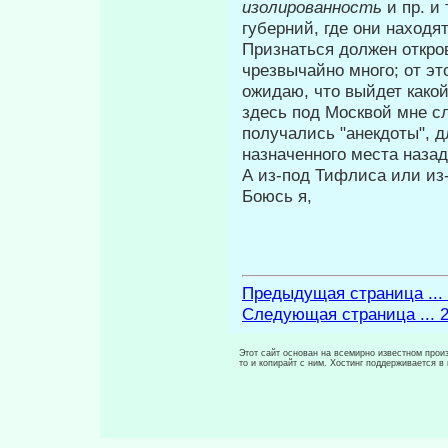
изолирован­ность
и пр. и
губерний, где они на­ходя
Признаться должен откров
чрезвычайно много; от эт
ожидаю, что выйдет ка­ко
здесь под Москвой мне с
получались "анекдоты", д
назначенного места назад
А из-под Тифлиса или из-
Боюсь я,
Предыдущая страница ...
Следующая страница ... 
Этот сайт основан на всемирно известном произ
то и копирайт с ним. Хостинг поддерживается 