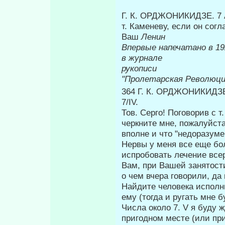
Г. К. ОРДЖОНИКИДЗЕ. 7 
т. Каменеву, если он сог
Ваш
Ленин
Впервые напечатано в 19
в журнале
Печ
рукописи
"Пролетарская Революци
364 Г. К. ОРДЖОНИКИД
7/IV.
Тов. Серго! Поговорив с 
черк­ните мне, пожалуйст
вполне и что "не­доразуме
Нервы у меня все еще бол
испробовать лече­ние все
Вам, при Вашей занятости
о чем вчера говорили, да 
Найдите человека исполн
ему (тогда и ругать мне 
Числа около 7. V я буду 
при­годном месте (или п