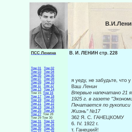
В.И.Лени
ПСС Ленина
В. И. ЛЕНИН стр. 228
Том 01
Том 02
Том 03
Том 04
Том 05
Том 06
Том 07
Том 08
я уеду, не забудьте, что
Том 09
Том 10
Ваш
Ленин
Том 11
Том 12
Том 13
Том 14
Впервые напечатано 21 я
Том 15
Том 16
Том 17
Том 18
1925 г. в г
Том 19
Том 20
Том 21
Том 22
Печатается по рукописи
Том 23
Том 24
Жизнь" №17
Том 25
Том 26
Том 27
Том 28
362 Я. С. ГАНЕЦКОМУ
Том 29 Том 30
Том 31
Том 32
6. IV. 1922 г.
Том 33
Том 34
Том 35
Том 36
т. Ганецкий!
Том 37
Том 38