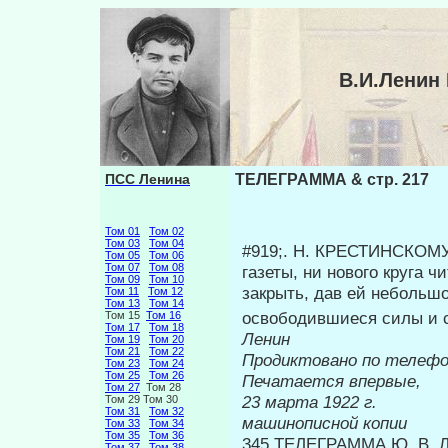
В.И.Ленин
ПСС Ленина
ТЕЛЕГРАММА & стр. 217
Том 01
Том 02
Том 03
Том 04
#919;. Η. КРЕСТИНСКОМУ.
Том 05
Том 06
Том 07
Том 08
газеты, ни нового круга 
Том 09
Том 10
закрыть, дав ей небольш
Том 11
Том 12
Том 13
Том 14
освободившиеся силы и 
Том 15
Том 16
Том 17
Том 18
Ленин
Том 19
Том 20
Том 21
Том 22
Продиктовано по телеф
Том 23
Том 24
Том 25
Том 26
Печатается впервые,
Том 27
Том 28
23 мар
Том 29 Том 30
Том 31
Том 32
машинописной копии
Том 33
Том 34
Том 35
Том 36
345 ТЕЛЕГРАММА Ю. В.
Том 37
Том 38