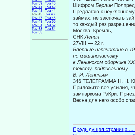
Том 39
Том 40
Шифром
Берлин
Полпред
Том 41
Том 42
Предлагаю к неуклонному 
Том 43
Том 44
Том 45
Том 46
займах, не заключать зай
Том 47
Том 48
Том 49
Том 50
то каждый раз разрешени
Том 51
Том 52
Том 53
Том 54
Москва
Том 55
СНК
Ленин
27VIII — 22 г.
Впервые напе
по машинописному
в Ленинском сборнике
XX
тексту, подписанному
В. И. Лениным
346 ТЕЛЕГРАММА Η. Η.
Приложите все усилия, ч
замнаркома РаКри. Приез
Весна для него особо опа
Предыдущая страница ...