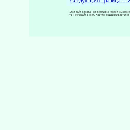
Следующая страница ... 
Этот сайт основан на всемирно известном произ
то и копирайт с ним. Хостинг поддерживается 