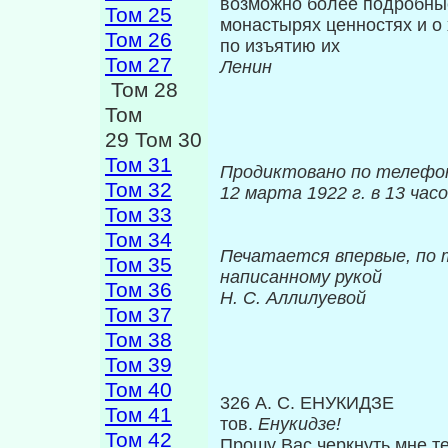
возможно более подробны
Том 25
монастырях ценностях и о
Том 26
по изъятию их
Том 27
Ленин
Том 28
Том
29 Том 30
Том 31
Продиктовано по телефо
Том 32
12 марта 1922 г. в 13 час
Том 33
Том 34
Печатается впервые, по 
Том 35
написанному рукой
Том 36
Н. С. Аллилуевой
Том 37
Том 38
Том 39
Том 40
326 А. С. ЕНУКИДЗЕ
Том 41
тов.
Енукидзе!
Том 42
Прошу Вас черкнуть мне т