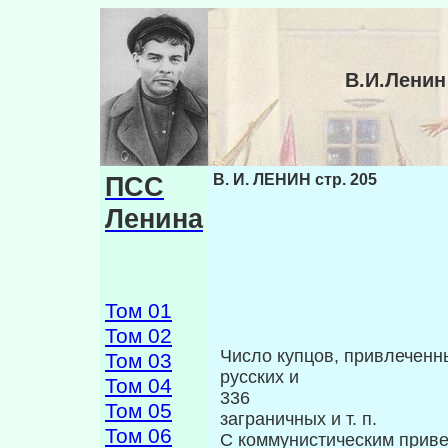
В.И.Ленин
ПСС
В. И. ЛЕНИН стр. 205
Ленина
Том 01
Том 02
Число купцов, привлеченн
Том 03
русских и
Том 04
336
Том 05
заграничных и т. п.
Том 06
С коммунистическим прив