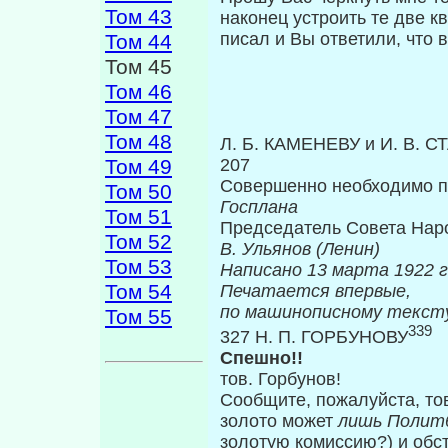
Том 43
наконец устроить те две 
писал и Вы ответили, что 
Том 44
Том 45
Том 46
Том 47
Том 48
Л. Б. КАМЕНЕВУ и И. В. С
Том 49
207
Совершенно необходимо п
Том 50
Госплана
Том 51
Председатель Совета Нар
Том 52
В. Ульянов (Ленин)
Том 53
Написано 
Том 54
Печатается впервые,
по машинописному тексту
Том 55
339
327 Н. П. ГОРБУНОВУ
Спешно!!
тов. Горбунов!
Сообщите, пожалуйста, тов
золото может
лишь Полит
золотую комиссию?) и обс