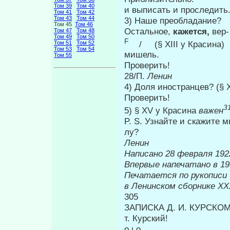
Том 39
Том 40
и выписать и проследить
Том 41
Том 42
Том 43
Том 44
3) Наше преобладание?
Том 45
Том 46
Остальное,
кажется,
вер-
Том 47
Том 48
Том 49
Том 50
F
/ (§ XIII у Красина)
Том 51
Том 52
Том 53
Том 54
мишель.
Том 55
Проверить!
28/П.
Ленин
4) Доля иностранцев? (§ 
Проверить!
3
5) § XV у Красина
важен
P. S. Узнайте и скажите 
лу?
Ленин
Написано 28 февраля 1922
Впервые на
Печатается по рукописи
в Ленинском сборнике
XX
305
ЗАПИСКА Д. И. КУРСКО
т. Курский!
о ι о