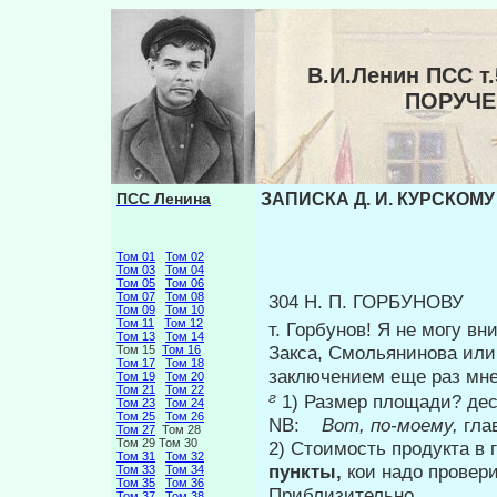
В.И.Ленин ПСС т
ПОРУЧЕ
ПСС Ленина
ЗАПИСКА Д. И. КУРСКОМУ 
Том 01
Том 02
Том 03
Том 04
Том 05
Том 06
Том 07
Том 08
304 Н. П. ГОРБУНОВУ
Том 09
Том 10
Том 11
Том 12
т. Горбунов! Я не могу вн
Том 13
Том 14
Закса, Смольянинова или 
Том 15
Том 16
Том 17
Том 18
заключением еще раз мне
Том 19
Том 20
Том 21
Том 22
г
1) Размер площади? де
Том 23
Том 24
Том 25
Том 26
NB:
Вот, по-моему,
гла
Том 27
Том 28
Том 29 Том 30
2) Стоимость продукта в 
Том 31
Том 32
пункты,
кои надо провер
Том 33
Том 34
Том 35
Том 36
Приблизительно.
Том 37
Том 38