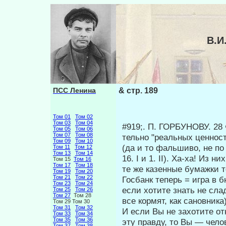
В.И
ПСС Ленина
& стр. 189
Том 01
Том 02
Том 03
Том 04
#919;. Π. ГОРБУНОВУ. 28
Том 05
Том 06
Том 07
Том 08
тельно "реальных ценност
Том 09
Том 10
(да и то фальшиво, не п
Том 11
Том 12
Том 13
Том 14
16. I и 1. II). Ха-ха! Из
Том 15
Том 16
Том 17
Том 18
те же казенные бумаж­ки 
Том 19
Том 20
Том 21
Том 22
Госбанк теперь = игра в 
Том 23
Том 24
если хотите знать не сла
Том 25
Том 26
Том 27
Том 28
все кормят, как сановника
Том 29 Том 30
Том 31
Том 32
И если Вы не захотите о
Том 33
Том 34
Том 35
Том 36
эту правду, то Вы — чело
Том 37
Том 38