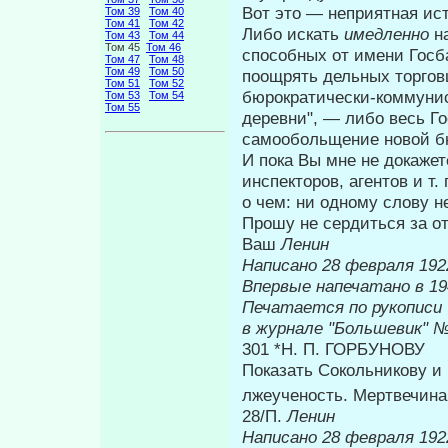
Вот это — неприятная ист
Том 39
Том 40
Том 41
Том 42
Либо искать
имедленно
н
Том 43
Том 44
Том 45
Том 46
способ­ных от имени Госб
Том 47
Том 48
Том 49
Том 50
поощрять дельных тор­го
Том 51
Том 52
бюрократически-коммунис
Том 53
Том 54
Том 55
деревни", — либо весь Го
самообольщение новой б
И пока Вы мне не докажет
инспек­торов, агентов и т.
о чем: ни одному слову н
Прошу не сердиться за от
Ваш
Ленин
Написано 28 февраля 1922
Впервые на
Печатается по рукописи
в журнале "Большевик" №
301 *Н. П. ГОРБУНОВУ
Показать Сокольникову и 
лжеученость. Мертвечина
28/П.
Ленин
Написано 28 февраля 1922