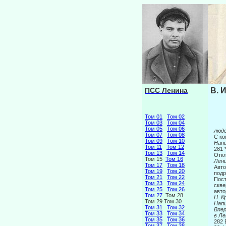
ПСС Ленина
В. 
Том 01
Том 02
Том 03
Том 04
Том 05
Том 06
люд
Том 07
Том 08
С ко
Том 09
Том 10
На
Том 11
Том 12
281 
Том 13
Том 14
Откл
Том 15
Том 16
Лен
Том 17
Том 18
Авто
Том 19
Том 20
подр
Том 21
Том 22
Пост
Том 23
Том 24
скве
Том 25
Том 26
авто
Том 27
Том 28
Н. К
Том 29 Том 30
Напи
Том 31
Том 32
Вп
Том 33
Том 34
в Ле
Том 35
Том 36
282
Том 37
Том 38