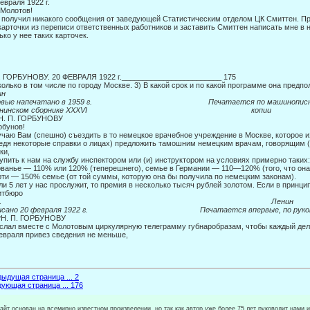
евраля 1922 г.
 Молотов!
 получил никакого сообщения от заведующей Статистическим отделом ЦК Смиттен. П
карточки из переписи ответственных ра­ботников и заставить Смиттен написать мне в н
ько у нее таких карточек.
. ГОРБУНОВУ. 20 ФЕВРАЛЯ 1922 г.________________________ 175
колько в том числе по городу Москве. 3) В какой срок и по какой программе она предп
ин
ервые напечатано в 1959 г. Печатается по машинописн
нинском сборнике
XXXVI
копии
 Н. П. ГОРБУНОВУ
орбунов!
чаю Вам (спешно) съездить в то немецкое врачебное учреждение в Москве, ко­торое из
едя некоторые справки о лицах) предложить та­мошним немецким врачам, говорящим 
ки,
упить к нам на службу инспектором или (и) инструктором на услови­ях примерно таких:
ванье — 110% или 120% (теперешнего), семье в Германии — 110—120% (того, что она 
ти — 150% семье (от той суммы, которую она бы получила по немецким законам).
ли 5 лет у нас прослужит, то премия в несколько тысяч рублей золотом. Если в принци
итбюро
20/П.
Ленин
писано 20 февраля 1922 г. Печатается впервые, по рукоп
*Н. П. ГОРБУНОВУ
слал вместе с Молотовым циркулярную телеграмму губнаробразам, чтобы каж­дый деле
евраля привез сведения не меньше,
ыдущая страница ... 2
ующая страница ... 176
сайт основан на всемирно известном произведении, но так как автор уже более 75 лет руководит нами 