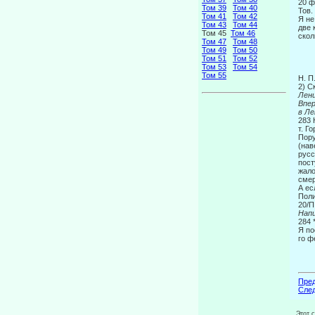
20 ф
Том 39
Том 40
Тов.
Том 41
Том 42
Я не
Том 43
Том 44
две 
Том 45
Том 46
скол
Том 47
Том 48
Том 49
Том 50
Том 51
Том 52
Том 53
Том 54
Том 55
Η. Π
2) С
Лен
Вп
в Ле
283
т. Г
Пору
(нав
русс
пост
жало
смер
А ес
Пол
На
284 
Я по
го ф
Пред
След
Этот 