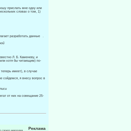
рошу прислать мне одну или
ескольких словах о том, 1)
олагает разработать данные .
ой
вестно Л. Б. Каменеву, и
(или хотя бы читающим) по-
теперь имеет), в случае
пе сойдемся, я внесу вопрос в
иси
гат от них на совещание 25-
Реклама
из своего мавзолея