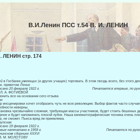
В.И.Ленин ПСС т.54 В. И. ЛЕНИН
И. ЛЕНИН стр. 174
ей
в Госбанке,
умеющих
(и других учащих) торговать. В этом гвоздь всего, без этого 
м. приветом
Ленин
писано 20 февраля 1922 г. Печатается впервые, по руко
*Л. А. ФОТИЕВОЙ
онить все на основании сего отзыва
ин
р инсценировки хочет отобразить чуть не всю революцию. Выбор фактов часто случа
обности неверны.
ановка чрезвычайно сложная, требующая массы участников, будет стоить бешеных ден
рное и будет напоминать плохой лубок. Наша кинематографическая техника очень плох
р, не сможет. Пьеса вряд ли приемлема.
рупская
сано 18 февраля 1922 г.
ервые напечатано в 1959 г. Печатается по рукоп
нинском сборнике
XXXVI
 В. М. МОЛОТОВУ