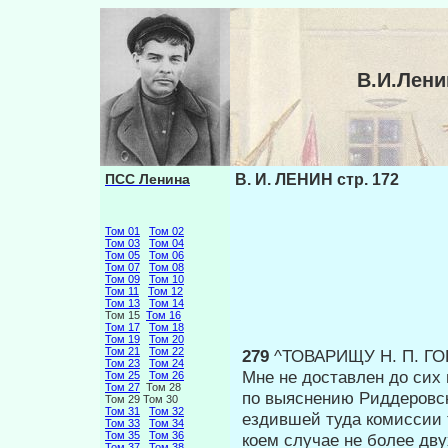
В.И.Лени
ПСС Ленина
В. И. ЛЕНИН стр. 172
Том 01
Том 02
Том 03
Том 04
Том 05
Том 06
Том 07
Том 08
Том 09
Том 10
Том 11
Том 12
Том 13
Том 14
Том 15
Том 16
Том 17
Том 18
Том 19
Том 20
Том 21
Том 22
279
^ТОВАРИЩУ Н. П. Г
Том 23
Том 24
Мне не доставлен до сих 
Том 25
Том 26
Том 27
Том 28
по вы­яснению Риддеровс
Том 29 Том 30
Том 31
Том 32
ездившей туда комис­сии 
Том 33
Том 34
Том 35
Том 36
коем случае не более двух
Том 37
Том 38