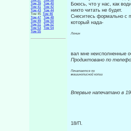
Боюсь, что у нас, как вод
Том 39
Том 40
Том 41
Том 42
никто читать не будет.
Том 43
Том 44
Том 45
Том 46
Снеситесь формально с п
Том 47
Том 48
Том 49
Том 50
который нада-
Том 51
Том 52
Том 53
Том 54
Том 55
Ленин
вал мне неисполненные 
Продиктовано по телеф
Печатается по
машинописной
копии
Впервые напечатано в 19
18/П.