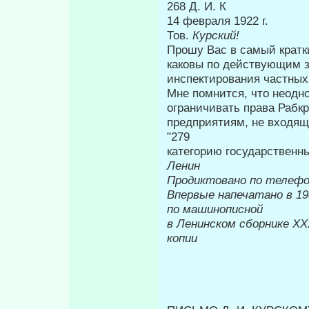
268 Д. И. К
14 февраля 1922 г.
Тов.
Курский!
Прошу Вас в самый кратк
каковы по действующим з
инспектирования ча­стных
Мне помнится, что неодно
ограничивать права Рабк
предприятиям, не входя
"279
категорию государственн
Ленин
Продиктовано по телеф
Впервые напе
по машинописной
в Ленинском сборнике
XX
копии