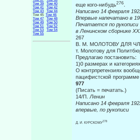
276
Том 39
Том 40
еще кого-нибудь
.
Том 41
Том 42
Написано 14 февраля 1922
Том 43
Том 44
Том 45
Том 46
Впервые на
Том 47
Том 48
Том 49
Том 50
Печатается по рукописи
Том 51
Том 52
Том 53
Том 54
в Ленинском сборнике
XX
Том 55
267
В. М. МОЛОТОВУ ДЛЯ Ч
т. Молотову для Политбю
Предлагаю постановить:
1)0 размерах и категория
О контрпретензиях вообщ
пацифистской программе 
977
(Писать = печатать.)
14/П.
Ленин
Написано 14 
впервые, по рукописи
278
Д. И. КУРСКОМУ