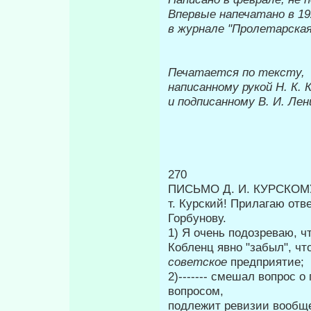
Впервые напечатано в 19
в журнале
"Пролетарска
Печатается по тексту,
написанному рукой Н. К. 
и подписанному В. И. Ле
270
ПИСЬМО Д. И. КУРСКОМ
т. Курский! Прилагаю отв
Горбунову.
1) Я очень подозреваю, ч
Кобленц явно "забыл", ч
совет­ское
предприятие;
2)------- смешал вопрос 
вопросом,
подлежит ревизии вообще