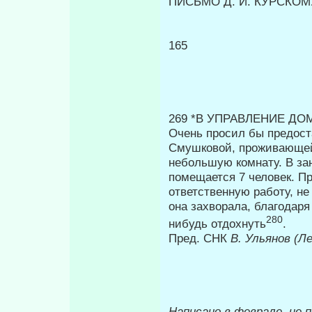
ПИСЬМО Д. И. КУРСКОМ
165
269 *В УПРАВЛЕНИЕ Д
Очень просил бы предос
Смушко­вой, проживающей
небольшую комна­ту. В з
помещается 7 человек. П
ответственную работу, не
она захворала, благодаря
280
нибудь отдохнуть
.
Пред. СНК
В. Ульянов (Л
Написано в феврале, не по