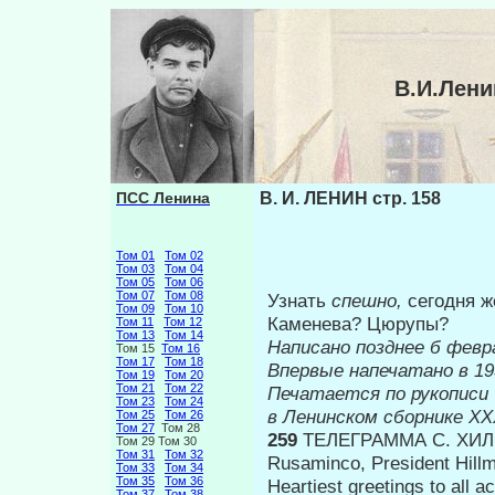
В.И.Лени
ПСС Ленина
В. И. ЛЕНИН стр. 158
Том 01
Том 02
Том 03
Том 04
Том 05
Том 06
Том 07
Том 08
Узнать
спешно,
сегодня ж
Том 09
Том 10
Каменева? Цюрупы?
Том 11
Том 12
Том 13
Том 14
Написано позднее б февра
Том 15
Том 16
Том 17
Том 18
Впервые на
Том 19
Том 20
Том 21
Том 22
Печатается по рукописи
Том 23
Том 24
в Ленинском сборнике
XX
Том 25
Том 26
Том 27
Том 28
259
ТЕЛЕГРАММА С. ХИ
Том 29 Том 30
Том 31
Том 32
Rusaminco, President Hill
Том 33
Том 34
Том 35
Том 36
Heartiest greetings to all 
Том 37
Том 38