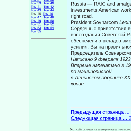
Russia — RAIC and amalgam
Том 39
Том 40
Том 41
Том 42
investments American worke
Том 43
Том 44
Том 45
Том 46
right road.
Том 47
Том 48
Том 49
Том 50
President Sovnarcom
Leni
Том 51
Том 52
Сердечные приветствия в
Том 53
Том 54
Том 55
воссоздания Советской Р
обеспечению вкла­дов ам
усилия, Вы на правильно
Председатель Совнарко
Написано 9 февраля 1922 
Впервые напе
по машинописной
в Ленинском сборнике
XX
копии
Предыдущая страница ...
Следующая страница ... 
Этот сайт основан на всемирно известном произ