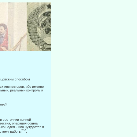
упцовским способом
ых инспекторов, ибо именно
льный, реальный контроль и
ной
 в состоянии полной
вестия, операция сошла
лько недель, ибо нуждается в
257
истему работы
.