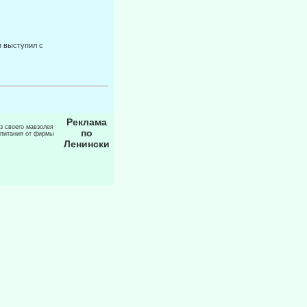
и выступил с
Реклама
из своего мавзолея
по
 питания от фирмы
Ленински