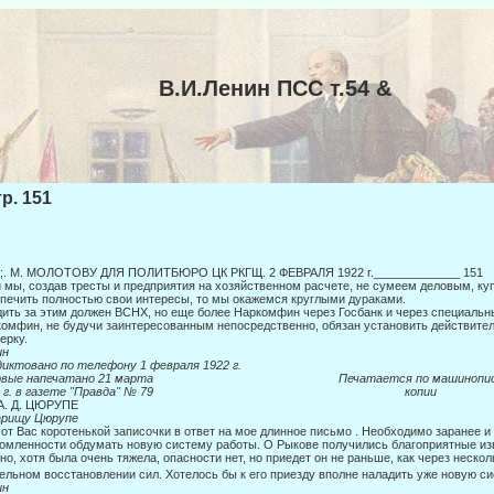
В.И.Ленин ПСС т.54 &
тр. 151
4;. Μ. МОЛОТОВУ ДЛЯ ПОЛИТБЮРО ЦК РКГЩ. 2 ФЕВРАЛЯ 1922 г._____________ 151
 мы, создав тресты и предприятия на хозяйственном расчете, не сумеем дело­вым, к
печить полностью свои интересы, то мы окажемся круглыми дураками.
ить за этим должен ВСНХ, но еще более Наркомфин через Госбанк и через спе­циальн
омфин, не будучи заинтересованным непо­средственно, обязан установить действите
ерку.
ин
диктовано по телефону
1 февраля 1922 г.
ервые напечатано 21 марта Печатается по машинопис
31 г. в газете "Правда" № 79 копии
А. Д. ЦЮРУПЕ
арищу Цюрупе
от Вас коротенькой записочки в ответ на мое длинное письмо . Необходимо за­ранее и
омленности обдумать новую систему работы. О Рыко­ве получились благоприятные из
но, хотя была очень тяже­ла, опасности нет, но приедет он не раньше, как через неско
ельном восстановлении сил. Хотелось бы к его приезду вполне наладить уже но­вую с
ин