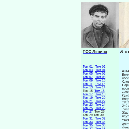
ПСС Ленина
& с
Том 01
Том 02
Том 03
Том 04
#91
Том 05
Том 06
Если
Том 07
Том 08
обес
Том 09
Том 10
След
Том 11
Том 12
Нарк
Том 13
Том 14
пров
Том 15
Том 16
Лен
Том 17
Том 18
Про
Том 19
Том 20
Вп
Том 21
Том 22
19
Том 23
Том 24
249 
Том 25
Том 26
Тов
Том 27
Том 28
Жду 
Том 29 Том 30
неут
Том 31
Том 32
удач
Том 33
Том 34
длит
Том 35
Том 36
Лен
Том 37
Том 38