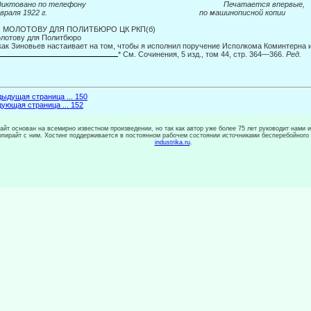
диктовано по телефону
Печатается впервые,
февраля 1922 г. по машинописной копии
М. МОЛОТОВУ ДЛЯ ПОЛИТБЮРО ЦК РКП(б)
олотову для Политбюро
как Зиновьев настаивает на том, чтобы я исполнил поручение Исполкома Ко­минтерна 
* См. Сочинения, 5 изд., том 44, стр. 364—366.
Ред.
ыдущая страница ... 150
ующая страница ... 152
сайт основан на всемирно известном произведении, но так как автор уже более 75 лет руководит нами 
копирайт с ним. Хостинг поддерживается в постоянном рабочем состоянии источниками бесперебойного
industrika.ru
.