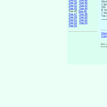
Про
Том 39
Том 40
1 
Том 41
Том 42
250
Том 43
Том 44
В. 
Том 45
Том 46
т. М
Том 47
Том 48
Так 
Том 49
Том 50
Том 51
Том 52
Том 53
Том 54
Том 55
Пред
След
Этот 
то и 