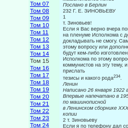
Том 07
Послано в Берлин
Том 08
232 Г. Е. ЗИНОВЬЕВУ
1
Том 09
т. Зиновьев!
Том 10
Если я Вас верно вчера п
Том 11
на плену­ме Исполкома с д
Том 12
докладывать не смогу. Сам
Том 13
этому вопросу или дополне
будут кем-либо изготовле
Том 14
Исполкома по этому вопро
Том 15
коммунистов на эту тему, и
Том 16
прислать
Том 17
234
тезисы и какого рода
.
Том 18
Ленин
Том 19
Написано 26 января 1922 г
Том 20
Впервые напеч
по машинописной
Том 21
в Ленинском сборнике
XXX
Том 22
копии
Том 23
2 т. Зиновьеву
Том 24
Если я по телефону дал с