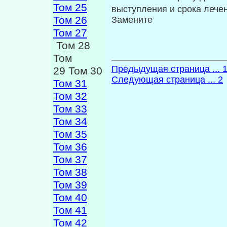
Том 25
выступления и срока лече
Том 26
Замените
Том 27
Том 28
Том
Предыдущая страница ... 
29 Том 30
Следующая страница ... 2
Том 31
Том 32
Том 33
Том 34
Том 35
Том 36
Том 37
Том 38
Том 39
Том 40
Том 41
Том 42