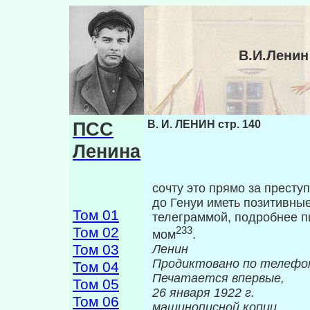
В.И.Ленин
ПСС
В. И. ЛЕНИН стр. 140
Ленина
сочту это прямо за престу
до Генуи иметь позитивные
Том 01
телеграммой, подробнее п
Том 02
233
мом
.
Том 03
Ленин
Продиктовано по телефо
Том 04
Печатается впервые,
Том 05
26 январ
Том 06
машинописной копии