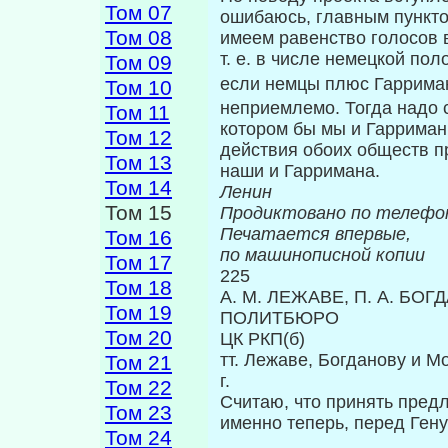
Том 07
ошибаюсь, главным пункто
Том 08
имеем равенство голо­сов
т. е. в числе немецкой пол
Том 09
если немцы плюс Гаррима
Том 10
неприемлемо. Тогда надо 
Том 11
котором бы мы и Гарриман
Том 12
действия обоих обществ п
Том 13
наши и Гар­римана.
Том 14
Ленин
Том 15
Продиктовано по телефо
Печатается впервые,
Том 16
по машинописной копии
Том 17
225
Том 18
А. М. ЛЕЖАВЕ, П. А. БО
Том 19
ПОЛИТБЮРО
Том 20
ЦК РКП(б)
тт. Лежаве, Богданову и 
Том 21
г.
Том 22
Считаю, что принять пред
Том 23
именно теперь, перед Гену
Том 24