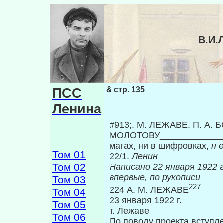
В.И.
ПСС
& стр. 135
Ленина
#913;. Μ. ЛЕЖАВЕ. П. А. 
МОЛОТОВУ_____________
магах, ни в шифровках,
н 
Том 01
22/1.
Ленин
Том 02
Написано 22 я
впервые, по рукописи
Том 03
227
224 А. М. ЛЕЖАВЕ
Том 04
23 января 1922 г.
Том 05
т. Лежаве
Том 06
По поводу проекта вступл