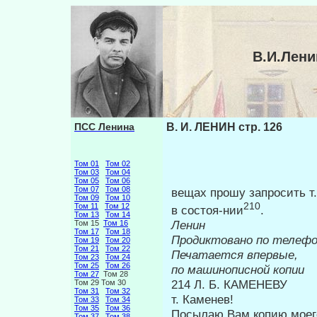
В.И.Лени
ПСС Ленина
В. И. ЛЕНИН стр. 126
Том 01
Том 02
Том 03
Том 04
Том 05
Том 06
Том 07
Том 08
вещах прошу запросить т.
Том 09
Том 10
210
Том 11
Том 12
в состоя-нии
.
Том 13
Том 14
Ленин
Том 15
Том 16
Том 17
Том 18
Продиктовано по телеф
Том 19
Том 20
Том 21
Том 22
Печатается впервые,
Том 23
Том 24
Том 25
Том 26
по машинописной копии
Том 27
Том 28
214 Л. Б. КАМЕНЕВУ
Том 29 Том 30
Том 31
Том 32
т. Каменев!
Том 33
Том 34
Том 35
Том 36
Посылаю Вам копию моего
Том 37
Том 38