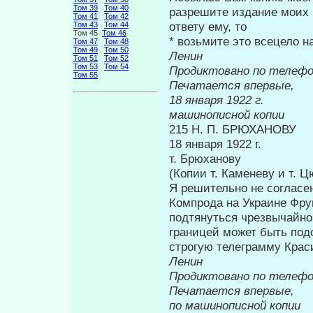
Том 39
Том 40
раз­решите издание моих
Том 41
Том 42
ответу ему, то
Том 43
Том 44
Том 45
Том 46
* возьмите это всецело н
Том 47
Том 48
Том 49
Том 50
Ленин
Том 51
Том 52
Том 53
Том 54
Продиктовано по телеф
Том 55
Печатается впервые,
18 янва
машинописной копии
215 Н. П. БРЮХАНОВУ
18 января 1922 г.
т. Брюханову
(Копии т. Каменеву и т. Ц
Я решительно не согласе
Компрода на Украине Фру
подтянуться чрезвычайно,
границей может быть под
строгую телеграмму Краси
Ленин
Продиктовано по телеф
Печатается впервые,
по машинописной копии