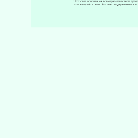
Этот сайт основан на всемирно известном произ
то и копирайт с ним. Хостинг поддерживается 