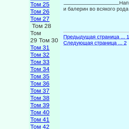
Нап
Том 25
и балерин во всякого рода 
Том 26
Том 27
Том 28
Том
Предыдущая страница ... 
29 Том 30
Следующая страница ... 2
Том 31
Том 32
Том 33
Том 34
Том 35
Том 36
Том 37
Том 38
Том 39
Том 40
Том 41
Том 42