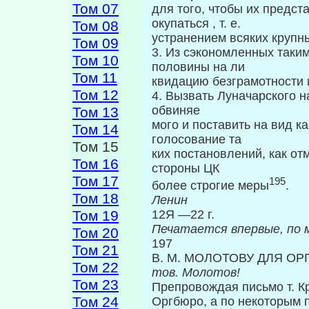
Том 07
для того, чтобы их предст
окупаться , т. е.
Том 08
устранением всяких крупны
Том 09
3. Из сэкономленных таки
Том 10
половины на ли­
Том 11
квидацию безграмотности 
Том 12
4. Вызвать Луначарского 
обвиняе­
Том 13
мого и поставить на вид ка
Том 14
голосование та­
Том 15
ких постановлений, как от
Том 16
стороны ЦК
Том 17
195
более строгие меры
.
Том 18
Ленин
Том 19
12Я —22 г.
Печатается впервые, по 
Том 20
197
Том 21
В. М. МОЛОТОВУ ДЛЯ ОР
Том 22
тов. Молотов!
Том 23
Препровождая письмо т. К
Том 24
Оргбюро, а по некоторым 