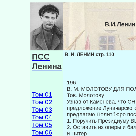
В.И.Ленин
ПСС
В. И. ЛЕНИН стр. 110
Ленина
196
В. М. МОЛОТОВУ ДЛЯ ПО
Том 01
Тов. Молотову
Том 02
Узнав от Каменева, что С
предло­жение Луначарског
Том 03
предлагаю Политбюро по­с
Том 04
1. Поручить Президиуму В
Том 05
2. Оставить из оперы и ба
Том 06
и Питер