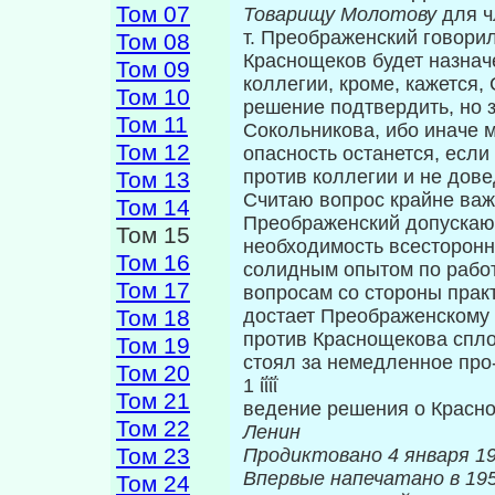
Том 07
Товарищу Молотову
для 
т. Преображенский говорил
Том 08
Краснощеков будет назнач
Том 09
коллегии, кроме, кажется, 
Том 10
решение подтвердить, но 
Том 11
Сокольникова, ибо иначе м
Том 12
опасность останется, если
против коллегии и не дов
Том 13
Считаю вопрос крайне важн
Том 14
Преображенский допускаю
Том 15
необходимость всесторонне
Том 16
солидным опытом по работ
Том 17
вопросам со стороны практ
Том 18
достает Преображенскому 
против Крас­нощекова спл
Том 19
стоял за немедленное про
Том 20
1 ίΐίΐ
Том 21
ведение решения о Красно
Том 22
Ленин
Том 23
Продиктовано 4 января 19
Впервые напеч
Том 24