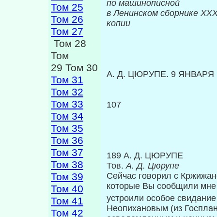
по машинописной
Том 25
в Ленинском сборнике
XXX
Том 26
копии
Том 27
Том 28
Том
29 Том 30
А. Д. ЦЮРУПЕ. 9 ЯНВАРЯ 1
Том 31
Том 32
Том 33
107
Том 34
Том 35
Том 36
Том 37
189 А. Д. ЦЮРУПЕ
Том 38
Тов.
А. Д. Цюрупе
Том 39
Сейчас говорил с Кржижан
которые Вы сообщили мне 
Том 40
устроили особое свида­ние
Том 41
Неопихановым (из Госплана
Том 42