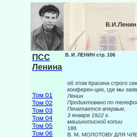
В.И.Ленин
ПСС
В. И. ЛЕНИН стр. 106
Ленина
об этом Красина строго се
конферен-ции, где мы зая
Том 01
Ленин
Том 02
Продиктовано по телефо
Печатается впервые,
Том 03
3 января
Том 04
машинописной копии
Том 05
188
Том 06
В. М. МОЛОТОВУ ДЛЯ ЧЛ