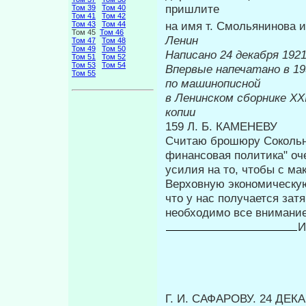
пришлите
Том 39
Том 40
Том 41
Том 42
на имя т. Смольянинова 
Том 43
Том 44
Том 45
Том 46
Ленин
Том 47
Том 48
Том 49
Том 50
Написано 24 декабря 1921
Том 51
Том 52
Том 53
Том 54
Впервые напе
Том 55
по машинописной
в Ленинском сборнике
XXI
копии
159 Л. Б. КАМЕНЕВУ
Считаю брошюру Сокольни
финансовая политика" оч
усилия на то, чтобы с м
Верховную экономическую
что у нас получается затя
необходимо все внимание
И
Г. И. САФАРОВУ. 24 ДЕКА