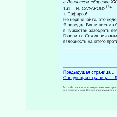
в Ленинском сборнике
XXI
164
161 Г. И. САФАРОВУ
т. Сафаров!
Не нервничайте, это недо
Я передал Ваши письма С
в Туркестан разобрать де
Говорил с Сокольниковы
вздорность на­чатого прот
Предыдущая страница ...
Следующая страница ... 
Этот сайт основан на всемирно известном произ
то и копирайт с ним. Хостинг поддерживается 