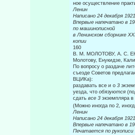
ное осуществление практи
Ленин
Написано 24 декабря 1921
Впервые напе
по машинописной
в Ленинском сборнике
XXI
копии
160
В. М. МОЛОТОВУ, А. С. 
Молотову, Енукидзе, Кал
По вопросу о раздаче лите
съезде Со­ветов предлаг
ВЦИКа):
раздавать все и о
3 экзе
уезда, что
обязуются
(п
сдать
все 3
экземпляра в
(Можно иногда по 2, иногд
Ленин
Написано 24 декабря 1921
Впервые на
Печатается по рукописи