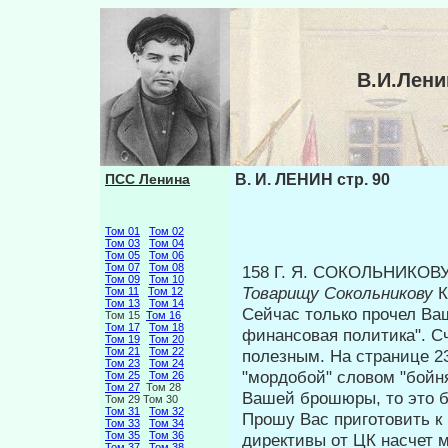
В.И.Лени
ПСС Ленина
В. И. ЛЕНИН стр. 90
Том 01
Том 02
Том 03
Том 04
Том 05
Том 06
Том 07
Том 08
158 Г. Я. СОКОЛЬНИКОВ
Том 09
Том 10
Товарищу Сокольникову
К
Том 11
Том 12
Том 13
Том 14
Сейчас только прочел Ва
Том 15
Том 16
Том 17
Том 18
фи­нансовая политика". 
Том 19
Том 20
Том 21
Том 22
полезным. На странице 23
Том 23
Том 24
"мордобой" словом "бойн
Том 25
Том 26
Том 27
Том 28
Вашей брошюры, то это б
Том 29 Том 30
Том 31
Том 32
Прошу Вас приготовить к 
Том 33
Том 34
Том 35
Том 36
ди­рективы от ЦК насчет 
Том 37
Том 38