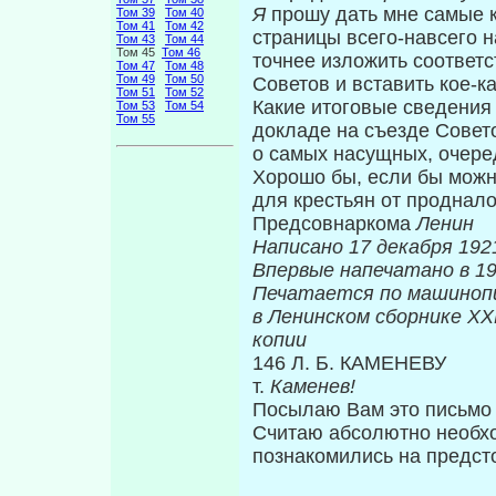
Я
прошу дать мне самые к
Том 39
Том 40
Том 41
Том 42
страницы всего-навсего н
Том 43
Том 44
Том 45
Том 46
точнее изложить соответс
Том 47
Том 48
Том 49
Том 50
Советов и вставить кое-к
Том 51
Том 52
Какие итоговые сведения
Том 53
Том 54
Том 55
докладе на съезде Совет
о самых насущных, очере
Хорошо бы, если бы можно
для кре­стьян от проднало
Предсовнаркома
Ленин
Написано 17 декабря 1921
Впервые нап
Печатается по машиноп
в Ленинском сборнике Х
копии
146 Л. Б. КАМЕНЕВУ
т.
Каменев!
Посылаю Вам это письмо 
Считаю абсо­лютно необх
познакомились на предст