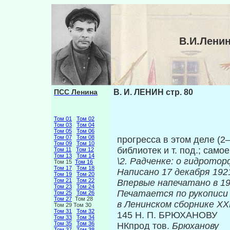
В.И.Ленин
ПСС Ленина
В. И. ЛЕНИН стр. 80
Том 01
Том 02
Том 03
Том 04
Том 05
Том 06
Том 07
Том 08
прогресса в этом деле (2
Том 09
Том 10
библиотек и т. под.; само
Том 11
Том 12
Том 13
Том 14
\2. Радченке: о гидрото
Том 15
Том 16
Том 17
Том 18
Написано 17 декабря 1921
Том 19
Том 20
Том 21
Том 22
Впервые на
Том 23
Том 24
Печатается по рукописи
Том 25
Том 26
Том 27
Том 28
в Ленинском сборнике Х
Том 29 Том 30
Том 31
Том 32
145 Н. П. БРЮХАНОВУ
Том 33
Том 34
Том 35
Том 36
НКпрод тов.
Брюханову
Том 37
Том 38