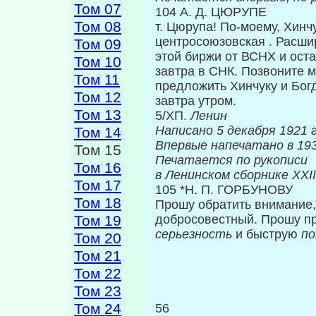
Том 07
104 А. Д. ЦЮРУПЕ
Том 08
т. Цюрупа! По-моему, Хинч
центросоюзов­ская . Расши
Том 09
этой биржи от ВСНХ и ос­т
Том 10
завтра в СНК. Позвоните м
Том 11
предложить Хинчуку и Бог
Том 12
завтра утром.
Том 13
5/ХП.
Ленин
Написано 5 декабря 1921 г
Том 14
Впервые нап
Том 15
Печатается по рукописи
Том 16
в Ленинском сборнике
XXII
Том 17
105 *Н. П. ГОРБУНОВУ
Том 18
Прошу обратить внимание,
Том 19
добросовестный. Прошу п
серьезность
и быструю
п
Том 20
Том 21
Том 22
Том 23
Том 24
56