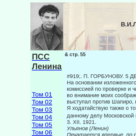
В.И.
ПСС
& стр. 55
Ленина
#919;. Π. ГОРБУНОВУ. 5 Д
На основании изложенного
комисси­ей по проверке и ч
Том 01
во внимание моих соображ
Том 02
выступал против Шапиро, н
Я ходатайствую также о т
Том 03
данному делу Московской 
Том 04
3. XII. 
Том 05
Ульянов (Ленин)
Том 06
Печатается впервые, по 