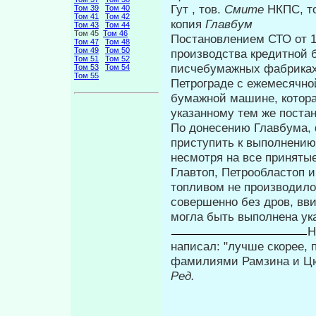
Гут , тов.
Смите
НКПС, т
Том 39
Том 40
Том 41
Том 42
копия
Главбум
Том 43
Том 44
Том 45
Том 46
Постановлением СТО от 1
Том 47
Том 48
Том 49
Том 50
произ­водства кредитной 
Том 51
Том 52
писчебумаж­ных фабриках
Том 53
Том 54
Том 55
Петрограде с ежемесяч­но
бумажной машине, котора
указанному тем же поста
По донесению Главбума, 
приступить к выполнению 
несмотря на все приняты
Главтоп, Петрообластоп и
топливом не производило
совершенно без дров, вви
могла быть выполнена ук
Н
написал: "лучше скорее, 
фамилиями Рамзина и Ц
Ред.