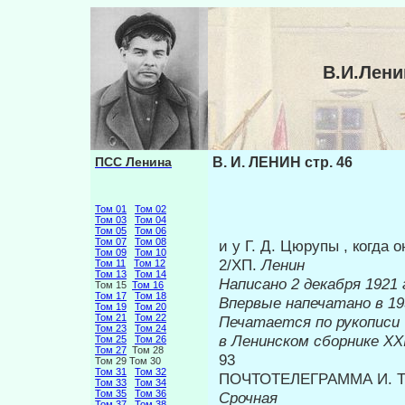
В.И.Лени
ПСС Ленина
В. И. ЛЕНИН стр. 46
Том 01
Том 02
Том 03
Том 04
Том 05
Том 06
Том 07
Том 08
и у Г. Д. Цюрупы , когда 
Том 09
Том 10
2/ХП.
Ленин
Том 11
Том 12
Том 13
Том 14
Написано 2 декабря 1921 
Том 15
Том 16
Том 17
Том 18
Впервые на
Том 19
Том 20
Том 21
Том 22
Печатается по рукописи
Том 23
Том 24
в Ленинском сборнике
XXI
Том 25
Том 26
Том 27
Том 28
93
Том 29 Том 30
Том 31
Том 32
ПОЧТОТЕЛЕГРАММА И. Т.
Том 33
Том 34
Том 35
Том 36
Срочная
Том 37
Том 38