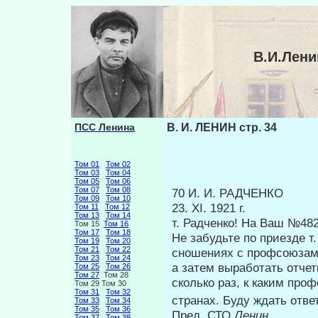
В.И.Лени
ПСС Ленина
В. И. ЛЕНИН стр. 34
Том 01
Том 02
Том 03
Том 04
Том 05
Том 06
Том 07
Том 08
70 И. И. РАДЧЕНКО
Том 09
Том 10
23. XI. 1921 г.
Том 11
Том 12
Том 13
Том 14
т. Радченко! На Ваш №482
Том 15
Том 16
Том 17
Том 18
Не забудьте по приезде 
Том 19
Том 20
Том 21
Том 22
сношениях с профсоюза
Том 23
Том 24
а затем выработать отчет
Том 25
Том 26
Том 27
Том 28
сколько раз, к каким пр
Том 29 Том 30
Том 31
Том 32
странах. Буду ждать отве
Том 33
Том 34
Том 35
Том 36
Пред. СТО
Ленин
Том 37
Том 38