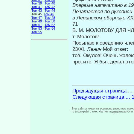
Том 39
Том 40
Впервые на
Том 41
Том 42
Печатается по рукописи
Том 43
Том 44
Том 45
Том 46
в Ленинском сборнике Х
Том 47
Том 48
Том 49
Том 50
71
Том 51
Том 52
Том 53
Том 54
В. М. МОЛОТОВУ ДЛЯ Ч
Том 55
т. Молотов!
Посылаю к сведению член
23/XI.
Ленин
Мой ответ:
тов. Окулов! Очень жалею
проси­те. Я бы сделал эт
Предыдущая страница ...
Следующая страница ... 
Этот сайт основан на всемирно известном произ
то и копирайт с ним. Хостинг поддерживается 