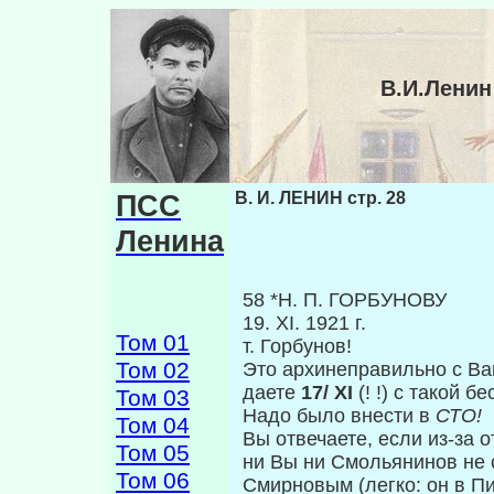
В.И.Ленин
ПСС
В. И. ЛЕНИН стр. 28
Ленина
58 *Н. П. ГОРБУНОВУ
19. XI. 1921 г.
Том 01
т. Горбунов!
Том 02
Это архинеправильно с Ва
даете
17/ XI
(! !) с такой 
Том 03
Надо было внести в
СТО!
Том 04
Вы отвечаете, если из-за
Том 05
ни Вы ни Смольянинов не 
Том 06
Смирновым (легко: он в П