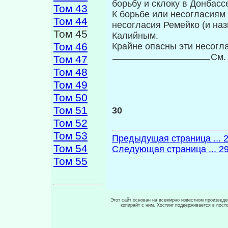
борьбу и склоку в Донбасс
Том 43
К борьбе или несогласиям
Том 44
несогласия Ремейко (и наз
Том 45
Калийным.
Том 46
Крайне опасны эти несогл
См.
Том 47
Том 48
Том 49
Том 50
Том 51
30
Том 52
Том 53
Предыдущая страница ... 
Том 54
Следующая страница ... 2
Том 55
Этот сайт основан на всемирно известном произведен
копирайт с ним. Хостинг поддерживается в пос