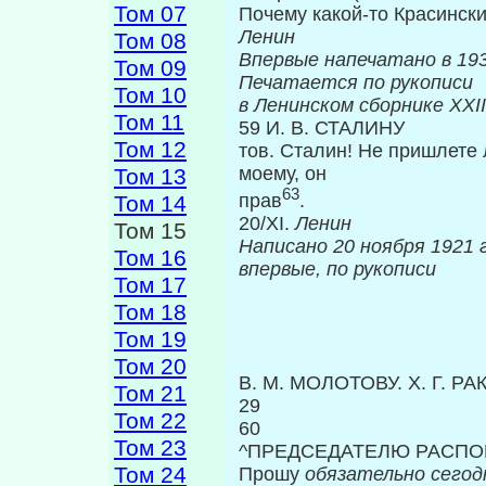
Том 07
Почему какой-то Красинск
Ленин
Том 08
Впервые на
Том 09
Печатается по рукописи
Том 10
в Ленинском сборнике
XXII
Том 11
59 И. В. СТАЛИНУ
Том 12
тов. Сталин! Не пришлете
моему, он
Том 13
63
прав
.
Том 14
20/XI.
Ленин
Том 15
Написано 20 н
Том 16
впервые, по рукописи
Том 17
Том 18
Том 19
Том 20
Β. Μ. МОЛОТОВУ. X. Г. Р
Том 21
29
Том 22
60
Том 23
^ПРЕДСЕДАТЕЛЮ РАСПО
Том 24
Прошу
обязательно сего