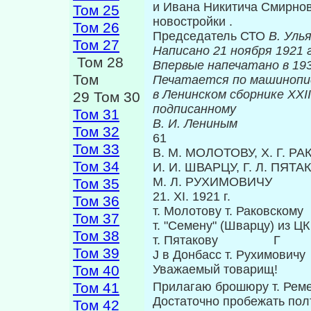
и Ивана Никитича Смирнова
Том 25
новостройки .
Том 26
Председатель СТО
В. Уль
Том 27
Написано 21 ноября 1921 г
Том 28
Впервые нап
Том
Печатается по машинопи
в Ленинском сборнике
XXII
29 Том 30
подписанному
Том 31
В. И. Лениным
Том 32
61
Том 33
В. М. МОЛОТОВУ, X. Г. Р
Том 34
И. И. ШВАРЦУ, Г. Л. ПЯТА
М. Л. РУХИМОВИЧУ
Том 35
21. XI. 1921 г.
Том 36
т. Молотову т. Раковскому
Том 37
т. "Семену" (Шварцу) из ЦК
Том 38
т. Пятакову Г
Том 39
J в Донбасс т. Рухимови
Том 40
Уважаемый товарищ!
Том 41
Прилагаю брошюру т. Рем
Достаточно пробежать полт
Том 42