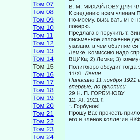
Том 07
В. М. МИХАЙЛОВУ ДЛЯ Ч
Том 08
К сведению всем членам П
Том 09
По-моему, вызывать мне не 
поверю.
Том 10
Предлагаю поручить т. Зин
Том 11
письменное изложение дел
Том 12
указано: в чем обвиня­ется
Том 13
Лемке. Комиссию надо спрое
Том 14
ВЦИКа; 2) Лемке; 3) коммун
Том 15
Политбюро обсудит тогда 
11/ΧΙ.
Ленин
Том 16
Написано 11 н
Том 17
впервые, по рукописи
Том 18
29 Н. П. ГОРБУНОВУ
Том 19
12. XI. 1921 г.
Том 20
т. Горбунов!
Том 21
Прошу Вас прочесть прило
его и членов коллегии НКФ
Том 22
Том 23
Том 24