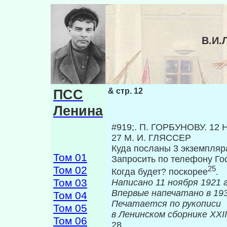
В.И.
ПСС
& стр. 12
Ленина
#919;. Π. ГОРБУНОВУ. 12
27 М. И. ГЛЯССЕР
Куда посланы 3 экземпляр
Том 01
Запросить по телефону Го
Том 02
25
Когда будет? поскорее
.
Том 03
Написано 11 ноября 1921 г
Впервые нап
Том 04
Печатается по рукописи
Том 05
в Ленинском сборнике
XXII
Том 06
28