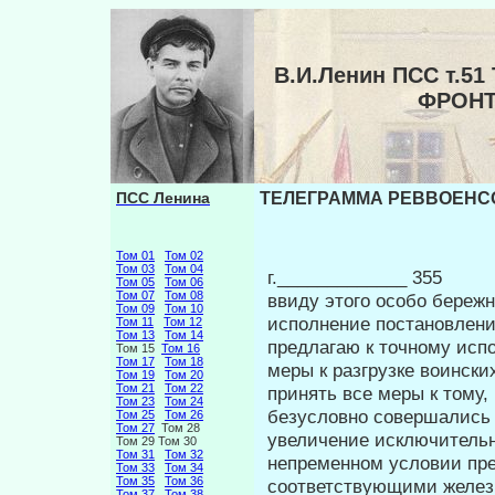
В.И.Ленин ПСС т.
ФРОНТ
ПСС Ленина
ТЕЛЕГРАММА РЕВВОЕНСОВ
Том 01
Том 02
Том 03
Том 04
г._____________ 355
Том 05
Том 06
Том 07
Том 08
ввиду этого особо бережн
Том 09
Том 10
исполнение по­становлени
Том 11
Том 12
Том 13
Том 14
предлагаю к точному исп
Том 15
Том 16
Том 17
Том 18
меры к разгрузке воинских
Том 19
Том 20
Том 21
Том 22
принять все меры к тому,
Том 23
Том 24
безусловно совершались 
Том 25
Том 26
Том 27
Том 28
увеличение исключительн
Том 29 Том 30
Том 31
Том 32
непременном условии пре
Том 33
Том 34
Том 35
Том 36
соответ­ствующими желез
Том 37
Том 38