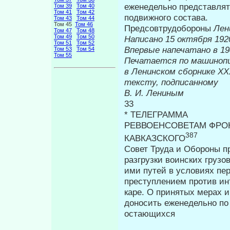
еженедельно представ­ля
Том 39
Том 40
Том 41
Том 42
подвижного состава.
Том 43
Том 44
Том 45
Том 46
Предсовтрудобороны
Лен
Том 47
Том 48
Том 49
Том 50
Написано 15 октября 1920
Том 51
Том 52
Впервые на
Том 53
Том 54
Том 55
Печатается по машиноп
в Ленинском сборнике
тексту, подписанному
В. И. Лениным
33
* ТЕЛЕГРАММА
РЕВВОЕНСОВЕТАМ ФРОН
387
КАВКАЗСКОГО
Совет Труда и Обороны п
разгрузки воинских грузо
ими путей в условиях пе
преступлением против ин
каре. О принятых мерах и
доносить еженедельно по
остающихся