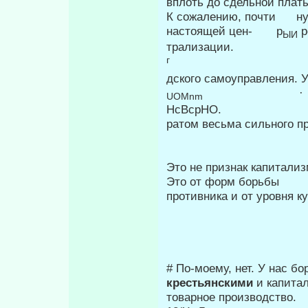
вплоть до сдельной плат
К сожалению, почти нуж
настоящей цен- р
р
ЫИ
трализации.
дского самоуправления. 
·
UOMnm
НсВсрНО.
ратом весьма сильного п
Это не признак ка­питализ
Это от форм борьбы
противника и от уровня к
# По-моему, нет. У нас б
крестьян­скими
и капита
товарное производ­ство.