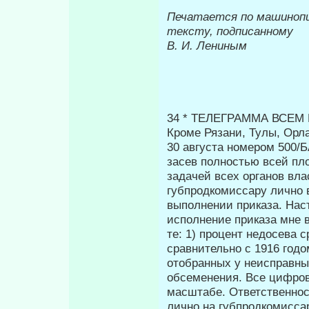
Печатается по машиноп
тексту, подписанному
В. И. Лениным
34 * ТЕЛЕГРАММА ВСЕ
Кроме Рязани, Тулы, Орла
30 августа номером 500/
засев пол­ностью всей п
задачей всех органов вла
губпродкомиссару лично в
выполнении приказа. Нас
исполнение приказа мне 
те: 1) процент недосева 
сравнительно с 1916 годо
отобранных у неисправны
обсеменения. Все цифро
масштабе. Ответственнос
лично на губпродкомисса