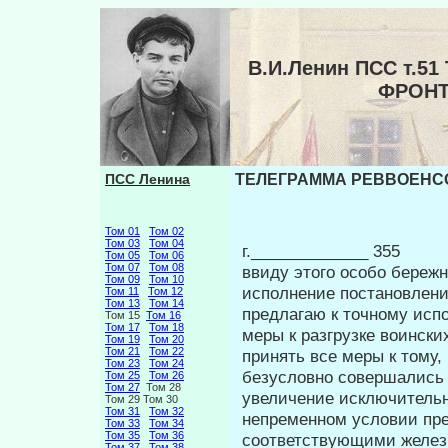
В.И.Ленин ПСС т.
ФРОНТ
ПСС Ленина
ТЕЛЕГРАММА РЕВВОЕНСОВ
Том 01
Том 02
Том 03
Том 04
г._____________ 355
Том 05
Том 06
Том 07
Том 08
ввиду этого особо бережн
Том 09
Том 10
исполнение по­становлени
Том 11
Том 12
Том 13
Том 14
предлагаю к точному исп
Том 15
Том 16
Том 17
Том 18
меры к разгрузке воинских
Том 19
Том 20
Том 21
Том 22
принять все меры к тому,
Том 23
Том 24
безусловно совершались 
Том 25
Том 26
Том 27
Том 28
увеличение исключительн
Том 29 Том 30
Том 31
Том 32
непременном условии пре
Том 33
Том 34
Том 35
Том 36
соответ­ствующими желез
Том 37
Том 38