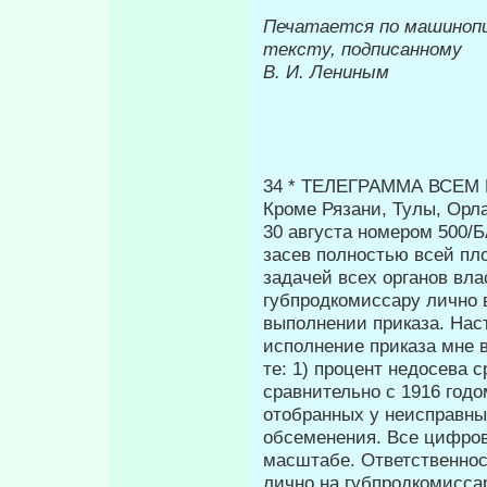
Печатается по машиноп
тексту, подписанному
В. И. Лениным
34 * ТЕЛЕГРАММА ВСЕ
Кроме Рязани, Тулы, Орла
30 августа номером 500/
засев пол­ностью всей п
задачей всех органов вла
губпродкомиссару лично в
выполнении приказа. Нас
исполнение приказа мне 
те: 1) процент недосева 
сравнительно с 1916 годо
отобранных у неисправны
обсеменения. Все цифро
масштабе. Ответственнос
лично на губпродкомисса