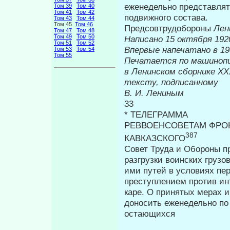
еженедельно представ­ля
Том 39
Том 40
Том 41
Том 42
подвижного состава.
Том 43
Том 44
Том 45
Том 46
Предсовтрудобороны
Лен
Том 47
Том 48
Том 49
Том 50
Написано 15 октября 1920
Том 51
Том 52
Впервые на
Том 53
Том 54
Том 55
Печатается по машиноп
в Ленинском сборнике
тексту, подписанному
В. И. Лениным
33
* ТЕЛЕГРАММА
РЕВВОЕНСОВЕТАМ ФРОН
387
КАВКАЗСКОГО
Совет Труда и Обороны п
разгрузки воинских грузо
ими путей в условиях пе
преступлением против ин
каре. О принятых мерах и
доносить еженедельно по
остающихся