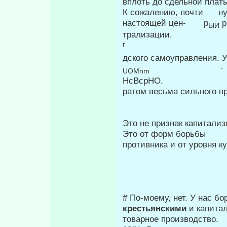
вплоть до сдельной плат
К сожалению, почти нуж
настоящей цен- р
р
ЫИ
трализации.
дского самоуправления. 
·
UOMnm
НсВсрНО.
ратом весьма сильного п
Это не признак ка­питализ
Это от форм борьбы
противника и от уровня к
# По-моему, нет. У нас б
крестьян­скими
и капита
товарное производ­ство.