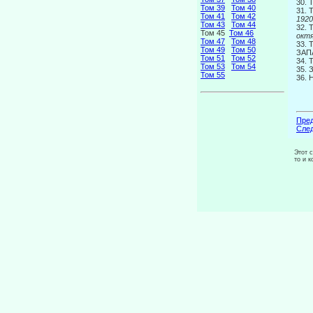
30.
Том 39
Том 40
31.
Том 41
Том 42
1920 г.
Том 43
Том 44
32.
Том 45
Том 46
октября
Том 47
Том 48
33.
Том 49
Том 50
ЗАП
Том 51
Том 52
34.
Том 53
Том 54
35.
Том 55
36.
Пред
След
Этот 
то и 