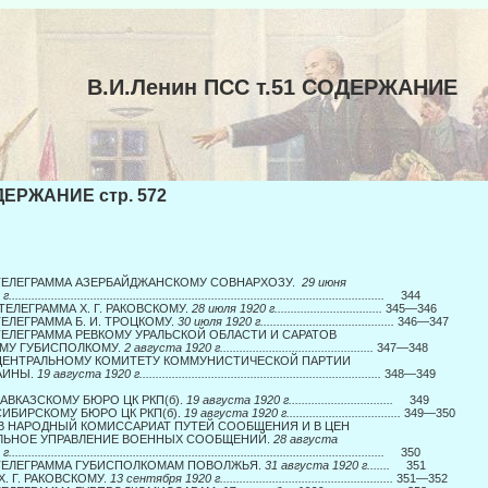
В.И.Ленин ПСС т.51 СОДЕРЖАНИЕ
ЕРЖАНИЕ стр. 572
 ТЕЛЕГРАММА АЗЕРБАЙДЖАНСКОМУ СОВНАРХОЗУ.
29 июня
..................................................................................................................
344
. ТЕЛЕГРАММА X. Г. РАКОВСКОМУ.
28 июля 1920 г.................................
345—346
 ТЕЛЕГРАММА Б. И. ТРОЦКОМУ.
30 июля 1920 г.........................................
346—347
 ТЕЛЕГРАММА РЕВКОМУ УРАЛЬСКОЙ ОБЛАСТИ И САРАТОВ­
МУ ГУБИСПОЛКОМУ.
2 августа 1920 г...............................................
347—348
 ЦЕНТРАЛЬНОМУ КОМИТЕТУ КОММУНИСТИЧЕСКОЙ ПАРТИИ
АИНЫ.
19 августа 1920 г..........................................................................
348—349
 КАВКАЗСКОМУ БЮРО ЦК РКП(б).
19 августа 1920 г................................
349
 СИБИРСКОМУ БЮРО ЦК РКП(б).
19 августа 1920 г...................................
349—350
 В НАРОДНЫЙ КОМИССАРИАТ ПУТЕЙ СООБЩЕНИЯ И В ЦЕН­
ЛЬНОЕ УПРАВЛЕНИЕ ВОЕННЫХ СООБЩЕНИЙ.
28 августа
..................................................................................................................
350
 ТЕЛЕГРАММА ГУБИСПОЛКОМАМ ПОВОЛЖЬЯ.
31 августа 1920 г.......
351
 X. Г. РАКОВСКОМУ.
13 сентября 1920 г.....................................................
351—352