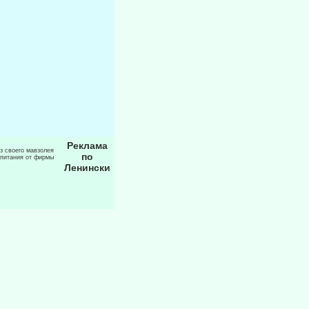
Реклама
из своего мавзолея
по
 питания от фирмы
Ленински