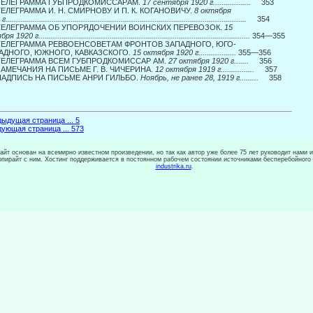
 ТЕЛЕГРАММА ГУБПРОДКОМИССАРAM.
17 сентября 1920 г..................
353
 ТЕЛЕГРАММА И. Н. СМИРНОВУ И П. К. КОГАНОВИЧУ.
8 октября
..................................................................................................................
354
 ТЕЛЕГРАММА ОБ УПОРЯДОЧЕНИИ ВОИНСКИХ ПЕРЕВОЗОК.
15
 1920 г.....................................................................................................
354—355
 ТЕЛЕГРАММА РЕВВОЕНСОВЕТАМ ФРОНТОВ ЗАПАДНОГО, ЮГО-
АДНОГО, ЮЖНОГО, КАВКАЗСКОГО.
15 октября 1920 г..................
355—356
 ТЕЛЕГРАММА ВСЕМ ГУБПРОДКОМИССАР AM.
27 октября 1920 г.......
356
 ЗАМЕЧАНИЯ НА ПИСЬМЕ Г. В. ЧИЧЕРИНА.
12 октября 1919 г................
357
 НАДПИСЬ НА ПИСЬМЕ АНРИ ГИЛЬБО.
Ноябрь, не ранее 28, 1919 г.........
358
ыдущая страница ... 5
ующая страница ... 573
сайт основан на всемирно известном произведении, но так как автор уже более 75 лет руководит нами 
копирайт с ним. Хостинг поддерживается в постоянном рабочем состоянии источниками бесперебойного
industrika.ru
.