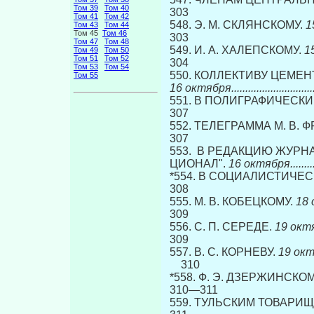
Том 39
Том 40
303
Том 41
Том 42
548. Э. М. СКЛЯНСКОМУ.
15
Том 43
Том 44
Том 45
Том 46
303
Том 47
Том 48
549. И. А. ХАЛЕПСКОМУ.
15
Том 49
Том 50
Том 51
Том 52
304
Том 53
Том 54
550. КОЛЛЕКТИВУ ЦЕМЕ
Том 55
16 октября....................................
551. В ПОЛИГРАФИЧЕСКИ
307
552. ТЕЛЕГРАММА М. В. 
307
553. В РЕДАКЦИЮ ЖУРН
ЦИОНАЛ".
16 октября................
*554. В СОЦИАЛИСТИЧЕ
308
555. М. В. КОБЕЦКОМУ.
18 ок
309
556. С. П. СЕРЕДЕ.
19 октября..
309
557. В. С. КОРНЕВУ.
19 октября 
310
*558. Ф. Э. ДЗЕРЖИНСКО
310—311
559. ТУЛЬСКИМ ТОВАРИ