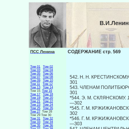
В.И.Лени
ПСС Ленина
СОДЕРЖАНИЕ стр. 569
Том 01
Том 02
Том 03
Том 04
Том 05
Том 06
542. Η. Η. КРЕСТИНСКОМУ
Том 07
Том 08
Том 09
Том 10
301
Том 11
Том 12
543. ЧЛЕНАМ ПОЛИТБЮРО
Том 13
Том 14
Том 15
Том 16
301
Том 17
Том 18
*544. Э. М. СКЛЯНСКОМУ.
1
Том 19
Том 20
Том 21
Том 22
—302
Том 23
Том 24
*545. Г. М. КРЖИЖАНОВС
Том 25
Том 26
Том 27
Том 28
302
Том 29 Том 30
*546. Г. М. КРЖИЖАНОВС
Том 31
Том 32
Том 33
Том 34
—303
Том 35
Том 36
547. ЧЛЕНАМ ЦЕНТРАЛЬН
Том 37
Том 38