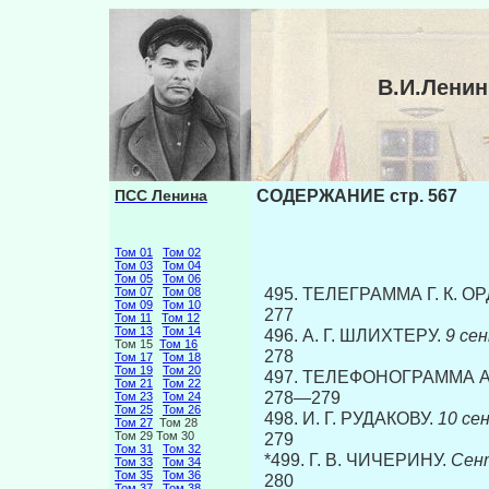
В.И.Лени
ПСС Ленина
СОДЕРЖАНИЕ стр. 567
Том 01
Том 02
Том 03
Том 04
Том 05
Том 06
495. ТЕЛЕГРАММА Г. К. 
Том 07
Том 08
Том 09
Том 10
277
Том 11
Том 12
Том 13
Том 14
496. А. Г. ШЛИХТЕРУ.
9 сентяб
Том 15
Том 16
278
Том 17
Том 18
Том 19
Том 20
497. ТЕЛЕФОНОГРАММА А.
Том 21
Том 22
278—279
Том 23
Том 24
Том 25
Том 26
498. И. Г. РУДАКОВУ.
10 сентябр
Том 27
Том 28
Том 29 Том 30
279
Том 31
Том 32
*499. Г. В. ЧИЧЕРИНУ.
Сентяб
Том 33
Том 34
Том 35
Том 36
280
Том 37
Том 38