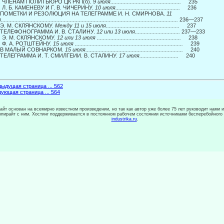
8. ЧЛЕНАМ ПОЛИТБЮРО ЦК РКП(б).
9 июля...............................................
235
. Л. Б. КАМЕНЕВУ И Г. В. ЧИЧЕРИНУ.
10 июля...........................................
236
. ПОМЕТКИ И РЕЗОЛЮЦИЯ НА ТЕЛЕГРАММЕ И. Н. СМИРНОВА.
11
я
......................................................................................................................
236—237
. Э. М. СКЛЯНСКОМУ.
Между 11 и 15 июля.................................................
237
. ТЕЛЕФОНОГРАММА И. В. СТАЛИНУ.
12 или 13 июля..............................
237—233
. Э. М. СКЛЯНСКОМУ.
12 или 13 июля ........................................................
238
. Ф. А. РОТШТЕЙНУ.
15 июля ........................................................................
239
. В МАЛЫЙ СОВНАРКОМ.
15 июля.................................................................
240
. ТЕЛЕГРАММА И. Т. СМИЛГЕИИ. В. СТАЛИНУ.
17 июля..........................
240
ыдущая страница ... 562
ующая страница ... 564
сайт основан на всемирно известном произведении, но так как автор уже более 75 лет руководит нами 
копирайт с ним. Хостинг поддерживается в постоянном рабочем состоянии источниками бесперебойного
industrika.ru
.