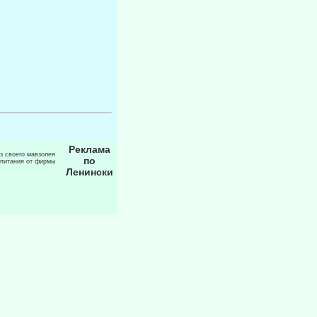
Реклама
из своего мавзолея
по
 питания от фирмы
Ленински