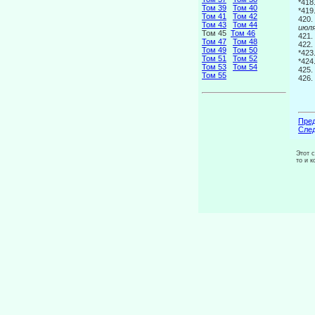
*41
Том 39
Том 40
*419
Том 41
Том 42
420
Том 43
Том 44
июл
Том 45
Том 46
421
Том 47
Том 48
422
Том 49
Том 50
*423
Том 51
Том 52
*424
Том 53
Том 54
425
Том 55
426
Пред
След
Этот 
то и 