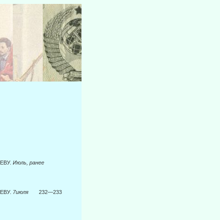
У.
Июль, ранее
У.
7июля
232—233