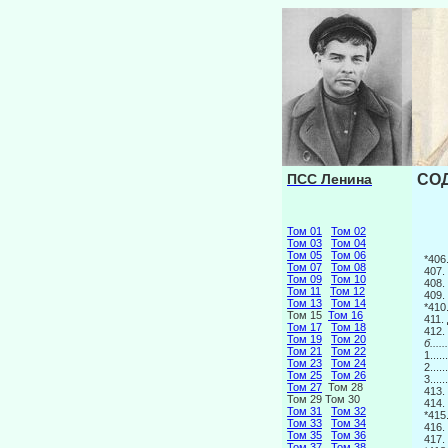
ПСС Ленина
СОД
Том 01
Том 02
Том 03
Том 04
Том 05
Том 06
*40
Том 07
Том 08
407.
Том 09
Том 10
408
Том 11
Том 12
409.
Том 13
Том 14
*41
Том 15
Том 16
411.
Том 17
Том 18
4
Том 19
Том 20
б......
Том 21
Том 22
1......
Том 23
Том 24
2......
Том 25
Том 26
3......
Том 27
Том 28
4
Том 29 Том 30
414
Том 31
Том 32
*415
Том 33
Том 34
416.
Том 35
Том 36
417
Том 37
Том 38