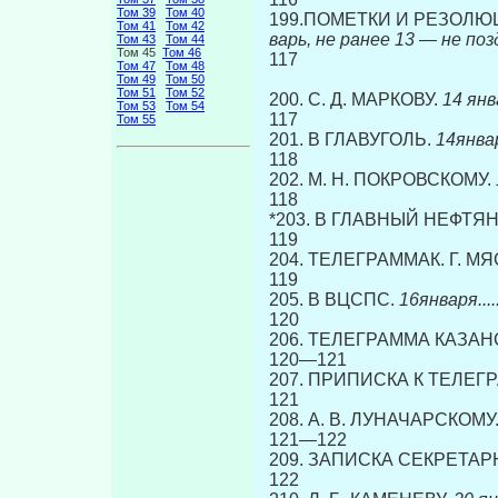
Том 39
Том 40
199.ПОМЕТКИ И РЕЗОЛЮЦ
Том 41
Том 42
варь, не ранее 13
—
не позднее 
Том 43
Том 44
Том 45
Том 46
117
Том 47
Том 48
Том 49
Том 50
Том 51
Том 52
200. С. Д. МАРКОВУ.
14 января..
Том 53
Том 54
117
Том 55
201. В ГЛАВУГОЛЬ.
14января....
118
202. Μ. Η. ПОКРОВСКОМУ.
118
*203. В ГЛАВНЫЙ НЕФТЯ
119
204. ТЕЛЕГРАММАК. Г. М
119
205. В ВЦСПС.
16января............
120
206. ТЕЛЕГРАММА КАЗА
120—121
207. ПРИПИСКА К ТЕЛЕГР
121
208. А. В. ЛУНАЧАРСКОМУ
121—122
209. ЗАПИСКА СЕКРЕТАР
122