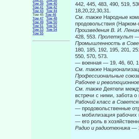
442, 445, 483, 490, 519, 5
Том 39
Том 40
Том 41
Том 42
18,20,22,30,31.
Том 43
Том 44
Том 45
Том 46
См. также
Народные ком
Том 47
Том 48
Том 49
Том 50
продовольствия (Нарком-
Том 51
Том 52
Произведения В. И. Ленин
Том 53
Том 54
Том 55
428, 553.
Пролеткульт
—
Промышленность в Сове
180, 185, 192, 195, 201, 25
550, 570, 573.
— военная — 19, 46, 60, 
См. также
Национализац
Профессиональные сою
Рабочее и революционно
См. также
Деятели между
встречи с ними, за­бота о 
Рабочий класс в Советс
— продовольственные отр
— мобилизация рабочих на
— его роль в хозяйствен
Радио и радиотехника
— 2