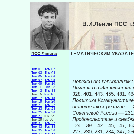
В.И.Ленин ПСС 
ПСС Ленина
ТЕМАТИЧЕСКИЙ УКАЗАТЕЛ
Том 01
Том 02
Том 03
Том 04
Том 05
Том 06
Том 07
Том 08
Переход от капитализма
Том 09
Том 10
Печать и издательства 
Том 11
Том 12
Том 13
Том 14
328, 401, 443, 455, 481, 4
Том 15
Том 16
Том 17
Том 18
Политика Коммунистичес
Том 19
Том 20
Том 21
Том 22
отношению к религии
— 
Том 23
Том 24
Советской России
— 231,
Том 25
Том 26
Том 27
Том 28
Продовольствие и снаб
Том 29 Том 30
Том 31
Том 32
124, 139, 142, 145, 147, 16
Том 33
Том 34
Том 35
Том 36
227, 230, 231, 234, 247, 25
Том 37
Том 38