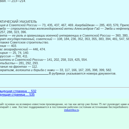
bein. — 213—214.
АТИЧЕСКИЙ УКАЗАТЕЛЬ
ция в Советской России
— 73, 435, 437, 467, 469.
Азербайджан
— 285, 403, 576; Прил
емба
—
строительство железнодорожной ветки Александров-Гай
—
Эмба и нефтеп
 257, 288, 323, 396.
анта
—
ее роль в организации военной интервенции в Советской России
— 360, 380, 
арат государственный, советский —
108, 184, 236, 352, 353, 355, 383, 394, 481, 547,
 также
Советское строительство.
ения
— 403.
ас географический
— 446, 474.
кирия
— 25, 74, 140.
оруссия
— 390, 411.
лиотеки в Советской России—
141, 202, 258, 319, 425, 554.
отьбисты
— 281, 292, 293.
тание на фронтах
— 112.
кратизм, волокита и борьба с ними
— 33, 117, 166, 167, 205, 398, 399, 582.
В рубриках указываются номера документов.
ыдущая страница ... 532
ующая страница ... 535
сайт основан на всемирно известном произведении, но так как автор уже более 75 лет руководит нами 
копирайт с ним. Хостинг поддерживается в постоянном рабочем состоянии источниками бесперебойного
industrika.ru
.