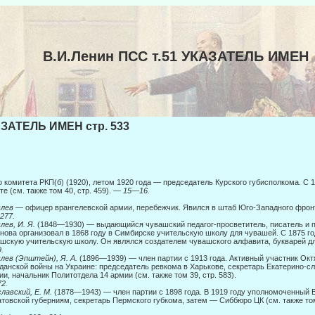
В.И.Ленин ПСС т.51 УКАЗАТЕЛЬ ИМЕН
ЗАТЕЛЬ ИМЕН стр. 533
о комитета РКП(б) (1920), летом 1920 года — председатель Курского губисполкома. С 
те (см. также том 40, стр. 459). —
15
—
16.
влев
— офицер врангелевской армии, перебежчик. Явился в штаб Юго-Западного фронта
 277.
лев, И. Я.
(1848—1930) — выдающийся чувашский педагог-просветитель, писатель и п
нова организовал в 1868 году в Симбирске учительскую школу для чува­шей. С 1875 г
шскую учительскую школу. Он являлся создателем чу­вашского алфавита, букварей дл
.
лев (Эпштейн), Я. А.
(1896—1939) — член партии с 1913 года. Активный участник Ок
данской войны на Украине: председатель ревкома в Харькове, секретарь Екатерино-сл
ии, начальник Политотдела 14 армии (см. также том 39, стр. 583).
2.
лавский, Е. М.
(1878—1943) — член партии с 1898 года. В 1919 году уполномоченный 
товской губерниям, секретарь Пермского губкома, затем — Сиббюро ЦК (см. также том