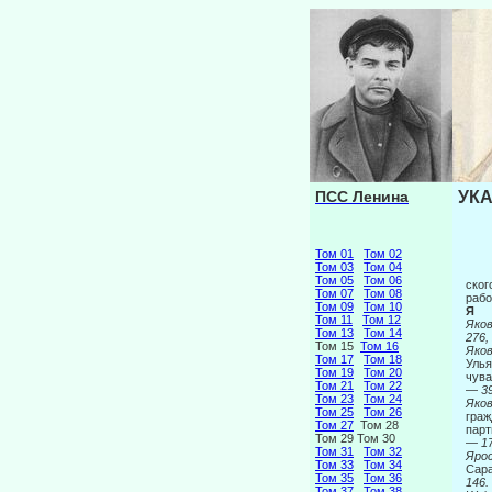
ПСС Ленина
УКА
Том 01
Том 02
Том 03
Том 04
Том 05
Том 06
ског
Том 07
Том 08
рабо
Том 09
Том 10
Я
Том 11
Том 12
Яко
Том 13
Том 14
276,
Том 15
Том 16
Яков
Том 17
Том 18
Улья
Том 19
Том 20
чува
Том 21
Том 22
—
39
Том 23
Том 24
Яков
Том 25
Том 26
граж
Том 27
Том 28
парт
Том 29 Том 30
— 17
Том 31
Том 32
Ярос
Том 33
Том 34
Сара
Том 35
Том 36
146.
Том 37
Том 38