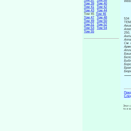
Weis
Том 39
Том 40
Том 41
Том 42
Том 43
Том 44
Том 45
Том 46
Том 47
Том 48
534
Том 49
Том 50
ТЕМ
Том 51
Том 52
Авиа
Том 53
Том 54
Алг
Том 55
250,
Ант
Апп
См.
Арм
Атл
Баш
Бел
Биб
Бор
Бра
Бюро
Пред
След
Этот 
то и 