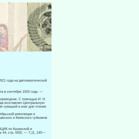
1921 года на дипломатической
 в сен­тябре 1920 года. —
ерево­дчик. С помощью И. Н.
ода возглавлял Центральную
я чувашей и книг для чтения.
тябрьской революции и
авского и Киевского губкомов
ВЦИК по Казанской и
 44, стр. 659).
— 7,11, 145—