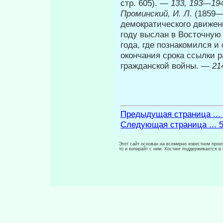
стр. 605). —
133, 193—194
Проминский, И. Л.
(1859—
демократического движени
году выслан в Восточную 
года, где познакомился и
окон­чания срока ссылки 
гражданской войны. —
21
Предыдущая страница ...
Следующая страница ... 
Этот сайт основан на всемирно известном произ
то и копирайт с ним. Хостинг поддерживается 