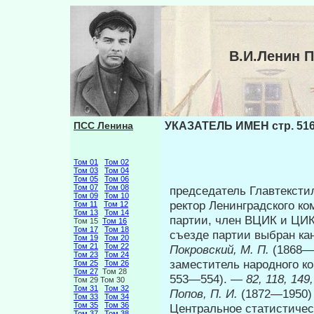
В.И.Ленин 
ПСС Ленина
УКАЗАТЕЛЬ ИМЕН стр. 51
Том 01
Том 02
Том 03
Том 04
Том 05
Том 06
Том 07
Том 08
председатель Главтекстил
Том 09
Том 10
ректор Ленинградского ко
Том 11
Том 12
Том 13
Том 14
партии, член ВЦИК и ЦИК
Том 15
Том 16
Том 17
Том 18
съезде партии выбран ка
Том 19
Том 20
Том 21
Том 22
Покровский, М. П.
(1868—
Том 23
Том 24
заместитель народного к
Том 25
Том 26
Том 27
Том 28
553—554). —
82, 118, 149,
Том 29 Том 30
Том 31
Том 32
Попов, П. И.
(1872—1950) 
Том 33
Том 34
Том 35
Том 36
Центральное статисти­чес
Том 37
Том 38