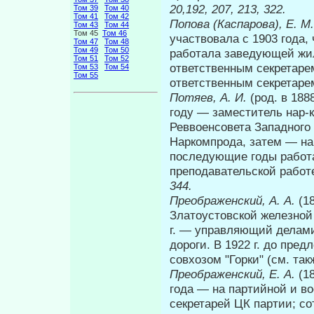
20,192, 207, 213, 322.
Том 39
Том 40
Том 41
Том 42
Попова (Каспарова), Е. М
Том 43
Том 44
Том 45
Том 46
участвовала с 1903 года,
Том 47
Том 48
Том 49
Том 50
работала заведующей жи
Том 51
Том 52
ответственным секретар
Том 53
Том 54
Том 55
ответственным секретар
Потяев, А. И.
(род. в 188
году — заместитель нар-
Реввоенсовета Западного 
Наркомпрода, затем — на
после­дующие годы работ
преподавательской рабо
344.
Преображенский, А. А.
(1
Златоустовской железной 
г. — управляющий делами
дороги. В 1922 г. до пр
совхозом "Горки" (см. так
Преображенский, Е. А.
(1
года — на партийной и во
секретарей ЦК партии; со