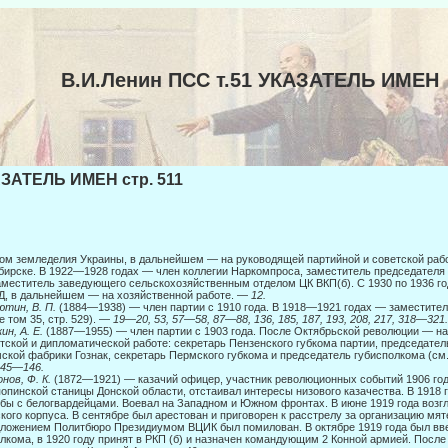
В.И.Ленин ПСС т.51 УКАЗАТЕЛЬ ИМЕН
ЗАТЕЛЬ ИМЕН стр. 511
ом земледелия Украины, в дальнейшем — на руководящей партийной и советской работ
ирске. В 1922—1928 годах — член коллегии Наркомпроса, заместитель председате­ля 
меститель заведующего сельскохозяйственным отделом ЦК ВКП(б). С 1930 по 1936 го
, в дальнейшем — на хозяйственной работе. —
12.
тин, В. П.
(1884—1938) — член партии с 1910 года. В 1918—1921 годах — заместител
е том 35, стр. 529). —
19—20, 53, 57—58, 87—88, 136, 185, 187, 193, 208, 217, 318—321.
ин, А. Е.
(1887—1955) — член партии с 1903 года. После Октябрьской революции — на 
тской и дипломатической работе: секретарь Пензенского губкома партии, пред­седате
ской фабрики Гознак, секретарь Пермского губкома и председа­тель губисполкома (см. 
145
—
146.
нов, Ф. К.
(1872—1921) — казачий офицер, участник революционных событий 1906 го
опинской станицы Донской области, отстаивал интересы низового казачества. В 1918 
бы с белогвардейцами. Воевал на Западном и Южном фронтах. В июне 1919 года воз
кого корпуса. В сентябре был арестован и приговорен к расстрелу за организацию мят
ложением Политбюро Президиумом ВЦИК был помилован. В октябре 1919 года был вве
лкома, в 1920 году принят в РКП (б) и назначен командующим 2 Конной армией. Посл