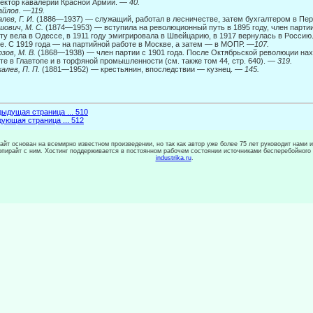
ектор кавалерии Красной Армии. —
40.
айлов.
—
119.
лев, Г. И.
(1886—1937) — служащий, работал в лесничестве, затем бухгалтером в Пер
ович, М. С.
(1874—1953) — вступила на революционный путь в 1895 году, член партии
ту вела в Одессе, в 1911 году эмигрировала в Швейцарию, в 1917 вернулась в Рос­сию
е. С 1919 года — на партийной работе в Москве, а затем — в МОПР. —
107.
зов, М. В.
(1868—1938) — член партии с 1901 года. После Октябрьской революции на
те в Главтопе и в торфяной промышленности (см. также том 44, стр. 640). —
319.
алев, П. П.
(1881—1952) — крестьянин, впоследствии — кузнец. —
145.
ыдущая страница ... 510
ующая страница ... 512
сайт основан на всемирно известном произведении, но так как автор уже более 75 лет руководит нами 
копирайт с ним. Хостинг поддерживается в постоянном рабочем состоянии источниками бесперебойного
industrika.ru
.