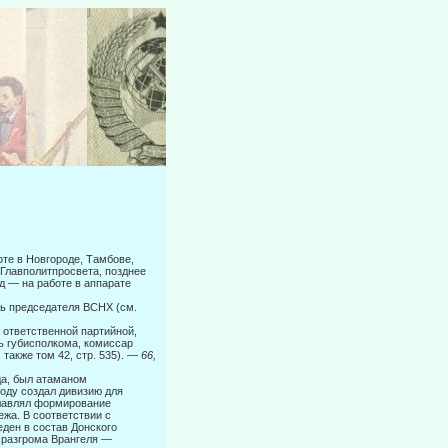
е в Новго­роде, Тамбове,
Главполитпросвета, позднее
д — на работе в аппарате
ь предсе­дателя ВСНХ (см.
ответст­венной партийной,
ль губисполкома, комиссар
также том 42, стр. 535). —
66,
да, был атаманом
году создал дивизию для
главлял формирование
ежа. В соответствии с
ден в состав Донского
е разгрома Врангеля —