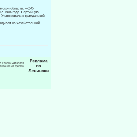
мской об­ласти. —
145.
 с 1904 года. Партийную
. Участвовала в гражданской
ходился на хозяйственной
Реклама
из своего мавзолея
по
 питания от фирмы
Ленински