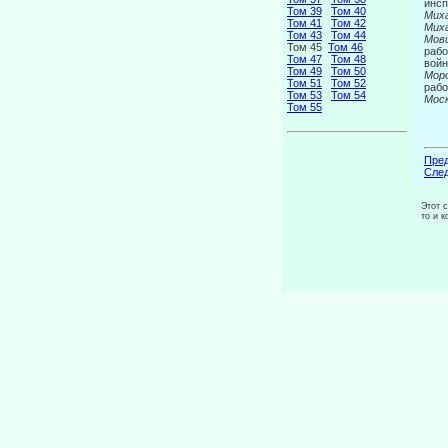
инсп
Том 39
Том 40
Мих
Том 41
Том 42
Миха
Том 43
Том 44
Мовш
Том 45
Том 46
рабо
Том 47
Том 48
войн
Том 49
Том 50
Моро
Том 51
Том 52
рабо
Том 53
Том 54
Моск
Том 55
Пред
След
Этот 
то и 