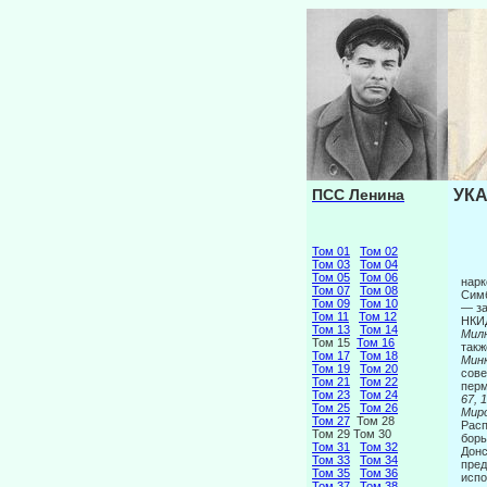
ПСС Ленина
УКА
Том 01
Том 02
Том 03
Том 04
Том 05
Том 06
нарк
Том 07
Том 08
Симб
Том 09
Том 10
— за
Том 11
Том 12
НКИД
Том 13
Том 14
Милю
Том 15
Том 16
такж
Том 17
Том 18
Минк
Том 19
Том 20
сове
Том 21
Том 22
перм
Том 23
Том 24
67, 
Том 25
Том 26
Миро
Том 27
Том 28
Расп
Том 29 Том 30
борь
Том 31
Том 32
Донс
Том 33
Том 34
пред
Том 35
Том 36
испо
Том 37
Том 38