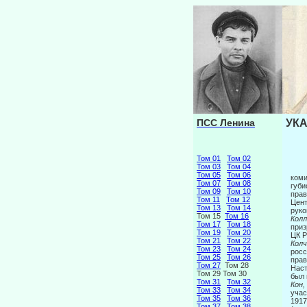
ПСС Ленина
УКА
Том 01
Том 02
Том 03
Том 04
Том 05
Том 06
коми
Том 07
Том 08
губи
Том 09
Том 10
прав
Том 11
Том 12
Цент
Том 13
Том 14
руко
Том 15
Том 16
Колл
Том 17
Том 18
приз
Том 19
Том 20
ЦК Р
Том 21
Том 22
Колч
Том 23
Том 24
росс
Том 25
Том 26
прав
Том 27
Том 28
Наст
Том 29 Том 30
был 
Том 31
Том 32
Кон,
Том 33
Том 34
учас
Том 35
Том 36
1917
Том 37
Том 38