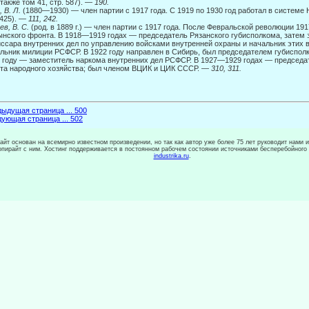
 также том 41, стр. 587). —
190.
, В. Л.
(1880—1930) — член партии с 1917 года. С 1919 по 1930 год работал в системе
 425).
— 111, 242.
ев, В. С.
(род. в 1889 г.) — член партии с 1917 года. После Февральской революции 1
нского фронта. В 1918—1919 годах — председатель Рязанского губисполкома, затем 
ссара внутренних дел по управлению войсками внутренней охраны и начальник этих в
льник милиции РСФСР. В 1922 году направлен в Сибирь, был председателем губиспол
 году — заместитель наркома внутренних дел РСФСР. В 1927—1929 годах — председа
та народного хозяйства; был членом ВЦИК и ЦИК СССР. —
310, 311.
ыдущая страница ... 500
ующая страница ... 502
сайт основан на всемирно известном произведении, но так как автор уже более 75 лет руководит нами 
копирайт с ним. Хостинг поддерживается в постоянном рабочем состоянии источниками бесперебойного
industrika.ru
.