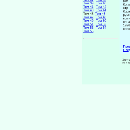
(см.
Том 39
Том 40
Копп
Том 41
Том 42
стр.
Том 43
Том 44
Корн
Том 45
Том 46
румы
Том 47
Том 48
коми
Том 49
Том 50
нача
Том 51
Том 52
1926
Том 53
Том 54
сове
Том 55
Пред
След
Этот 
то и 