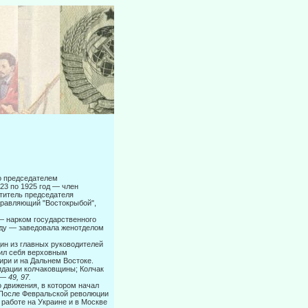
 председате­лем
23 по 1925 год — член
титель председателя
управляющий "Востокрыбой",
— нарком государственного
году — заведовала женотделом
ин из главных руководителей
вил себя верховным
ири и на Дальнем Востоке.
идации колчаковщины; Колчак
. —
49, 97.
движе­ния, в котором начал
. После Февральской революции
 работе на Украине и в Москве