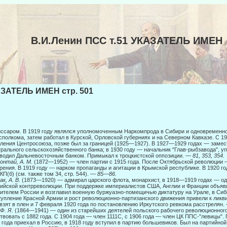
В.И.Ленин ПСС т.51 УКАЗАТЕЛЬ ИМЕН
ЗАТЕЛЬ ИМЕН стр. 501
ссаром. В 1919 году являлся уполномоченным Наркомпрода в Сибири и одновременно
сполкома, затем работал в Курской, Орловской губерниях и на Северном Кавказе. С 19
ления Центросоюза, позже был за границей (1925—1927). В 1927—1929 годах — замес
рального сельскохозяйственного банка; в 1930 году — начальник "Глав-рыбзавода", 
водил Дальневосточным банком. Примыкал к троцкист­ской оппозиции. —
81, 353, 354.
онтай, А. М.
(1872—1952) — член партии с 1915 года. После Октябрьской революции 
рения. В 1919 году — нарком пропаганды и агитации в Крымской республике. В 1920 
КП(б) (см. также том 34, стр. 544). —
85
—
86.
ак, А. В.
(1873—1920) — адмирал царского флота, монархист, в 1918—1919 годах — од
ийской контрреволюции. При поддержке империалистов США, Англии и Франции объя
ителем России и возглавил военную буржуазно-помещичью дик­татуру на Урале, в Сиб
упление Красной Армии и рост революционно-партизанского движения привели к ликв
взят в плен и 7 февраля 1920 года по постановлению Иркутского ревкома расстрелян
 Ф. Я.
(1864—1941) — один из старейших деятелей польского рабочего революционного 
твовать с 1882 года. С 1904 года — член 1111С, с 1906 года — член ЦК ППС-"левицы"
 года приехал в Россию, в 1918 году вступил в партию большевиков. Был на партийной