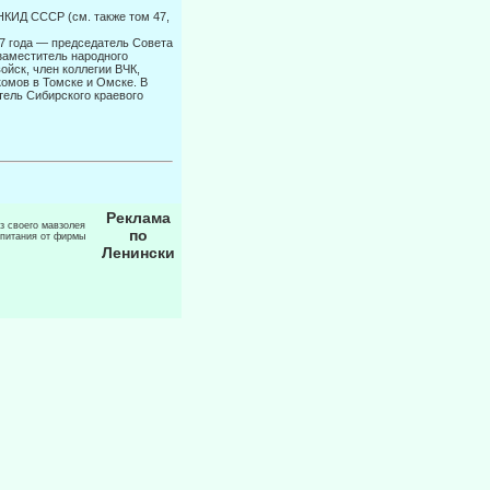
 НКИД СССР (см. также том 47,
917 года — председатель Совета
заместитель народного
ойск, член коллегии ВЧК,
комов в Томске и Омске. В
тель Сибирского краевого
Реклама
из своего мавзолея
по
 питания от фирмы
Ленински