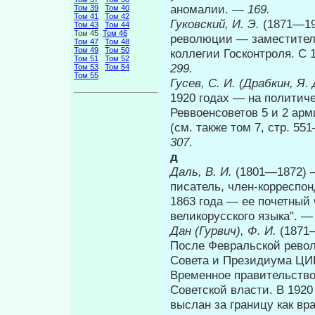
аномалии. —
169.
Том 39
Том 40
Том 41
Том 42
Гуковский, И. Э.
(1871—19
Том 43
Том 44
Том 45
Том 46
революции — замести­тель
Том 47
Том 48
Том 49
Том 50
коллегии Госконтроля. С 
Том 51
Том 52
299.
Том 53
Том 54
Том 55
Гусев, С. И. (Драбкин, Я.
1920 годах — на по­литич
Реввоенсоветов 5 и 2 ар
(см. также том 7, стр. 55
307.
д
Даль, В. И.
(1801—1872) —
писатель, член-корреспон
1863 года — ее почетный 
великорусского языка". 
Дан (Гурвич), Ф. И.
(1871
После Февральской револ
Совета и Президиума ЦИК
Временное правительство
Советской вла­сти. В 192
выслан за границу как вра