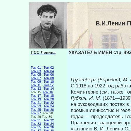
В.И.Ленин 
ПСС Ленина
УКАЗАТЕЛЬ ИМЕН стр. 49
Том 01
Том 02
Том 03
Том 04
Том 05
Том 06
Том 07
Том 08
Грузенберг (Бородин), М.
Том 09
Том 10
С 1918 по 1922 год рабо
Том 11
Том 12
Том 13
Том 14
Коминтерне (см. также то
Том 15
Том 16
Том 17
Том 18
Губкин, И. М.
(1871—1939)
Том 19
Том 20
Том 21
Том 22
на руководящих по­стах 
Том 23
Том 24
промышленностью и геоло
Том 25
Том 26
Том 27
Том 28
годах — председатель Гл
Том 29 Том 30
Том 31
Том 32
Правления сланцевой пр
Том 33
Том 34
Том 35
Том 36
указанию В. И. Ленина О
Том 37
Том 38