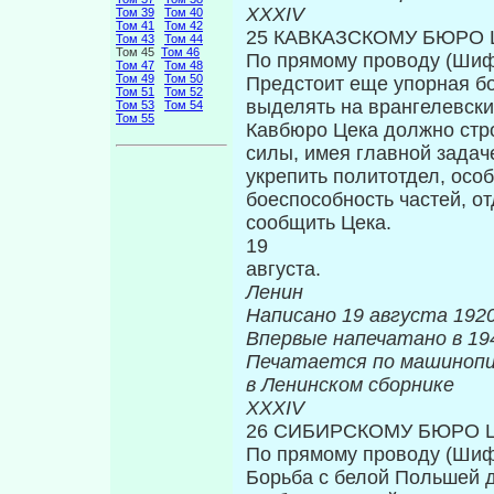
XX
Том 39
Том 40
Том 41
Том 42
25 КАВКАЗСКОМУ БЮРО Ц
Том 43
Том 44
Том 45
Том 46
По прямому проводу (Ши
Том 47
Том 48
Том 49
Том 50
Предстоит еще упорная бо
Том 51
Том 52
выделять на врангелевски
Том 53
Том 54
Том 55
Кавбюро Цека должно стр
силы, имея главной задач
укрепить политотдел, особ
боеспособность частей, о
сообщить Цека.
19
ав
Ленин
Написано 19 августа 1920
Впервые нап
Печатается по машиноп
в Ленинском сборнике
XX
26 СИБИРСКОМУ БЮРО Ц
По прямому проводу (Ши
Борьба с белой Польшей д