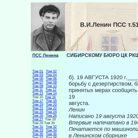
В.И.Ленин ПСС т
ПСС Ленина
СИБИРСКОМУ БЮРО ЦК РКЩ 
Том 01
Том 02
Том 03
Том 04
б). 19 АВГУСТА 1920 г.__
Том 05
Том 06
Том 07
Том 08
борьбу с дезертирством, 
Том 09
Том 10
принятых мерах сообщить
Том 11
Том 12
Том 13
Том 14
19
Том 15
Том 16
Том 17
Том 18
ав
Том 19
Том 20
Том 21
Том 22
Ленин
Том 23
Том 24
Написано 19 августа 1920
Том 25
Том 26
Том 27
Том 28
Впервые нап
Том 29 Том 30
Том 31
Том 32
Печатается по машиноп
Том 33
Том 34
Том 35
Том 36
в Ленинском сборнике
Том 37
Том 38